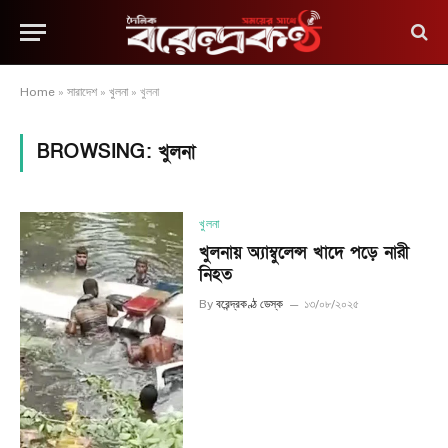
Home
»
সারাদেশ
»
খুলনা
»
খুলনা
BROWSING:
খুলনা
খুলনা
খুলনায় অ্যাম্বুলেন্স খাদে পড়ে নারী
নিহত
By
বরেন্দ্রকণ্ঠ ডেস্ক
১৩/০৮/২০২৫