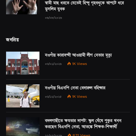
স্বামী মাছ ধরতে যেতেই হিন্দু গৃহবধূকে ঝাপটে ধরে
মুসলিম যুবক
০৬/০৮/২০২৬
জনপ্রিয়
নওগাঁয় কারাবন্দী আওয়ামী লীগ নেতার মৃত্যু
০৩/০১/২০২৬
1K
Views
নওগাঁয় বিএনপি নেতা বেদারুল বহিষ্কার
০৩/১২/২০২৫
1K
Views
বদলগাছীতে ক্ষমতার দাপট: স্কুল ঘেঁষে পুকুর খনন
করছেন বিএনপি নেতা, আতঙ্কে শিক্ষক-শিক্ষার্থী
২২/০২/২০২৬
872
Views