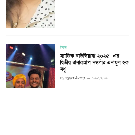
ফিচার
ম্যাজিক বাউলিয়ানা ২০২৫’–এর
দ্বিতীয় রানারআপ নওগাঁর এনামুল হক
মধু
By
বরেন্দ্রকণ্ঠ ডেস্ক
৩১/০১/২০২৬