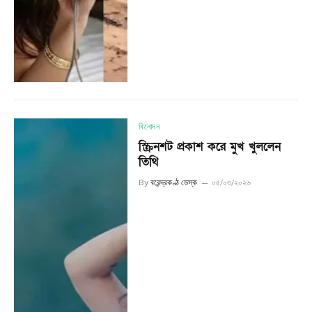
বিনোদন
স্ক্রিনশট প্রকাশ করে মুখ খুললেন
তিথি
By
বরেন্দ্রকণ্ঠ ডেস্ক
০৫/০৩/২০২৬