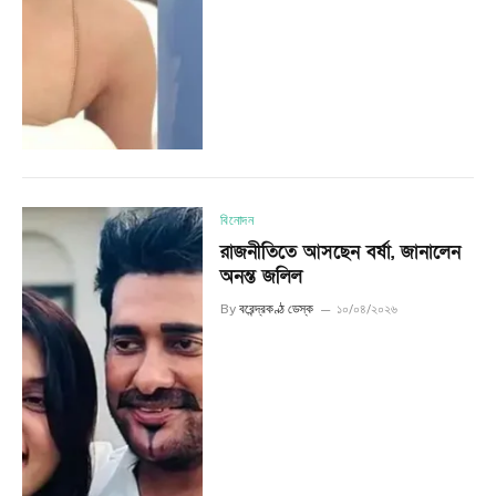
বিনোদন
রাজনীতিতে আসছেন বর্ষা, জানালেন
অনন্ত জলিল
By
বরেন্দ্রকণ্ঠ ডেস্ক
১০/০৪/২০২৬