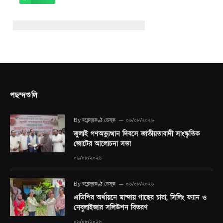
পছন্দগুলি
By
বরেন্দ্রকণ্ঠ ডেস্ক
০৬/০৮/২০২৬
জুলাই গণঅভ্যুত্থান দিবসে জাতীয়তাবাদী সাংস্কৃতিক
জোটের আলোচনা সভা
০৬/০৮/২০২৬
By
বরেন্দ্রকণ্ঠ ডেস্ক
০৬/০৮/২০২৬
এডিপির অর্থায়নে মান্দায় গাছের চারা, সিলিং ফ্যান ও
নেবুলাইজার সলিউশন বিতরণ
০৬/০৮/২০২৬