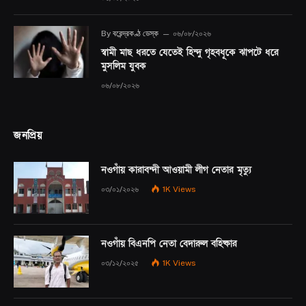
By
বরেন্দ্রকণ্ঠ ডেস্ক
০৬/০৮/২০২৬
স্বামী মাছ ধরতে যেতেই হিন্দু গৃহবধূকে ঝাপটে ধরে
মুসলিম যুবক
০৬/০৮/২০২৬
জনপ্রিয়
নওগাঁয় কারাবন্দী আওয়ামী লীগ নেতার মৃত্যু
০৩/০১/২০২৬
1K
Views
নওগাঁয় বিএনপি নেতা বেদারুল বহিষ্কার
০৩/১২/২০২৫
1K
Views