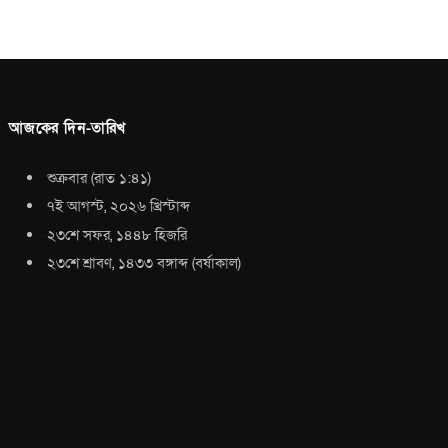
আজকের দিন-তারিখ
শুক্রবার
(
রাত ১:৪১
)
৭ই আগস্ট, ২০২৬ খ্রিস্টাব্দ
২৩শে সফর, ১৪৪৮ হিজরি
২৩শে শ্রাবণ, ১৪৩৩ বঙ্গাব্দ
(
বর্ষাকাল
)