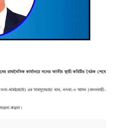
ের রাজনৈতিক কার্যালয়ে দলের জাতীয় স্থায়ী কমিটির বৈঠক শেষে
নীতলা-ধামইরহাট) এর সামসুজ্জোহা খান, নওগা-৩ আসন (বদলগাছী-
ল্পনা-কল্পনা।