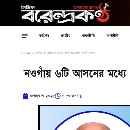
সর্বশেষ
জাতীয়
রাজনীতি
অর্থনীতি
Home
»
নওগাঁয় ৬টি আসনের মধ্যে ৫টিতে বিএনপির প্রার্থী ঘোষনা
নওগাঁয় ৬টি আসনের মধ্যে 
নভেম্বর ৩, ২০২৫
৭:১৩ অপরাহ্ণ