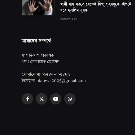
স্বামী মাছ ধরতে যেতেই হিন্দু গৃহবধূকে ঝাপটে
ধরে মুসলিম যুবক
০৬/০৮/২০২৬
আমাদের সম্পর্কে
সম্পাদক ও প্রকাশক
মোঃ বেলায়েত হোসেন
যোগাযোগঃ ০১৫৪০-০০৫৪৮৬
ইমেইলঃ bknews2025@gmail.com
Facebook
X
YouTube
WhatsApp
(Twitter)