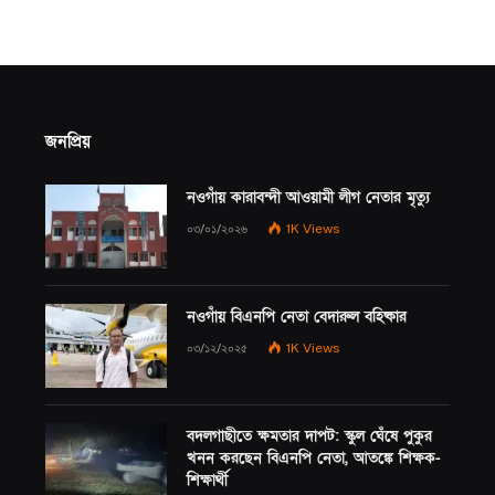
জনপ্রিয়
নওগাঁয় কারাবন্দী আওয়ামী লীগ নেতার মৃত্যু
০৩/০১/২০২৬
1K
Views
নওগাঁয় বিএনপি নেতা বেদারুল বহিষ্কার
০৩/১২/২০২৫
1K
Views
বদলগাছীতে ক্ষমতার দাপট: স্কুল ঘেঁষে পুকুর
খনন করছেন বিএনপি নেতা, আতঙ্কে শিক্ষক-
শিক্ষার্থী