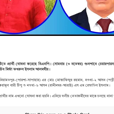
টিতে প্রার্থী ঘোষনা করেছে বিএনপি। সোমবার (৩ নভেম্বর) গুলশানে চেয়ারপারসন
সচিব মির্জা ফখরুল ইসলাম আলমগীর।
(নিয়ামতপুর-পোরশা-সাপাহার) এর মোঃ মোস্তাফিজুর রহমান, নওগা-২ আসন (পত্
ইকরামুল বারী টিপু ও নওগা-৬ আসন (রানীনগর-আত্রাই) এস এম রেজাউল ইসলাম।
ীর নাম এখনো ঘোষনা করা হয়নি। এনিয়ে দলীয় নেতাকর্মীদের মাঝে চলছে নানা জ