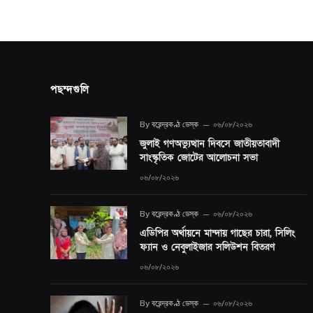
পছন্দগুলি
By
বরেন্দ্রকণ্ঠ ডেস্ক
০৬/০৮/২০২৬
জুলাই গণঅভ্যুত্থান দিবসে জাতীয়তাবাদী
সাংস্কৃতিক জোটের আলোচনা সভা
০৬/০৮/২০২৬
By
বরেন্দ্রকণ্ঠ ডেস্ক
০৬/০৮/২০২৬
এডিপির অর্থায়নে মান্দায় গাছের চারা, সিলিং
ফ্যান ও নেবুলাইজার সলিউশন বিতরণ
০৬/০৮/২০২৬
By
বরেন্দ্রকণ্ঠ ডেস্ক
০৬/০৮/২০২৬