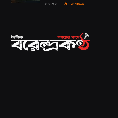
২২/০২/২০২৬
872
Views