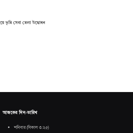
ইয়ে ভূমি সেবা মেলা উদ্বোধন
আজকের দিন-তারিখ
শনিবার
(
বিকাল ৩:২৫
)