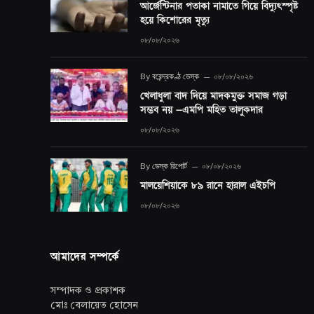
আর্জেন্টিনার পতাকা নামাতে গিয়ে বিদ্যুৎস্পৃষ্ট
হয়ে কিশোরের মৃত্যু
০৮/০৮/২০২৬
By
বরেন্দ্রকণ্ঠ ডেস্ক
০৮/০৮/২০২৬
খেলাধুলা বাদ দিয়ে মাদকমুক্ত সমাজ গড়া
সম্ভব নয় —এমপি মহিত তালুকদার
০৮/০৮/২০২৬
By
ডেস্ক রিপোর্ট
০৮/০৮/২০২৬
মালয়েশিয়াকে ৮৯ রানে হারাল এইচপি
০৮/০৮/২০২৬
আমাদের সম্পর্কে
সম্পাদক ও প্রকাশক
মোঃ বেলায়েত হোসেন