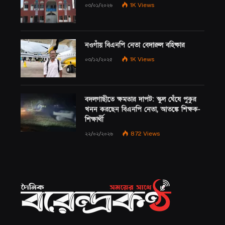
০৩/০১/২০২৬
1K
Views
নওগাঁয় বিএনপি নেতা বেদারুল বহিষ্কার
০৩/১২/২০২৫
1K
Views
বদলগাছীতে ক্ষমতার দাপট: স্কুল ঘেঁষে পুকুর
খনন করছেন বিএনপি নেতা, আতঙ্কে শিক্ষক-
শিক্ষার্থী
২২/০২/২০২৬
872
Views