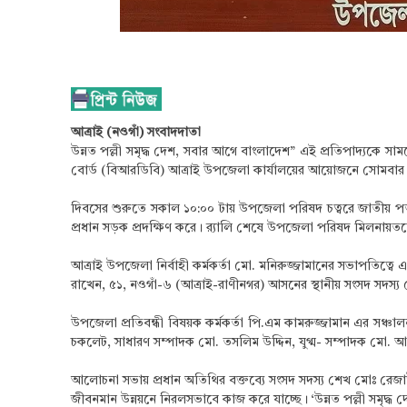
​আত্রাই (নওগাঁ) সংবাদদাতা
উন্নত পল্লী সমৃদ্ধ দেশ, সবার আগে বাংলাদেশ” এই প্রতিপাদ্যকে সা
বোর্ড (বিআরডিবি) আত্রাই উপজেলা কার্যালয়ের আয়োজনে সোমবার (৬ জ
​দিবসের শুরুতে সকাল ১০:০০ টায় উপজেলা পরিষদ চত্বরে জাতীয় পতাক
প্রধান সড়ক প্রদক্ষিণ করে। র‍্যালি শেষে উপজেলা পরিষদ মিলনায়
​আত্রাই উপজেলা নির্বাহী কর্মকর্তা মো. মনিরুজ্জামানের সভাপতিত্বে
রাখেন, ৫১, নওগাঁ-৬ (আত্রাই-রাণীনগর) আসনের স্থানীয় সংসদ সদস্
উপজেলা প্রতিবন্ধী বিষয়ক কর্মকর্তা পি.এম কামরুজ্জামান এর সঞ্
চকলেট, সাধারণ সম্পাদক মো. তসলিম উদ্দিন, যুগ্ম- সম্পাদক মো. আব্দু
​আলোচনা সভায় প্রধান অতিথির বক্তব্যে সংসদ সদস্য শেখ মোঃ রেজাউল
জীবনমান উন্নয়নে নিরলসভাবে কাজ করে যাচ্ছে। ‘উন্নত পল্লী সমৃদ