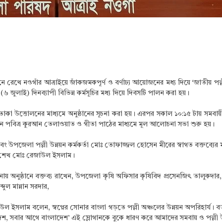
মনে রেখে নওগাঁর আত্রাইয়ে জাঁকজমকপূর্ণ ও বর্ণাঢ্য আয়োজনের মধ্য দিয়ে ‘জাতীয় প
ুলাই) দিনব্যাপী বিভিন্ন কর্মসূচির মধ্য দিয়ে দিবসটি পালন করা হয়।
া উত্তোলনের মাধ্যমে অনুষ্ঠানের সূচনা করা হয়। এরপর সকাল ১০:১৫ টায় সমবায়ী ও
তনে পবিত্র কুরআন তেলাওয়াত ও গীতা পাঠের মাধ্যমে মূল আলোচনা সভা শুরু হয়।
 এবং উপজেলা পল্লী উন্নয়ন কর্মকর্তা মোঃ তোফাজ্জল হোসেন মীরের স্বাগত বক্তব্যের ম
য শেখ মোঃ রেজাউল ইসলাম। ​
চালনায় অনুষ্ঠানে বক্তব্য রাখেন, উপজেলা কৃষি অফিসার কৃষিবিদ প্রসেনজিৎ তালু
ল মান্নান সরদার, ​
 ইসলাম বলেন, স্বপ্নের সোনার বাংলা গড়তে পল্লী অঞ্চলের উন্নয়ন অপরিহার্য। বর্তম
্ধ দেশ, সবার আগে বাংলাদেশ’ এই স্লোগানকে বুকে ধারণ করে আমাদের সমবায় ও পল্