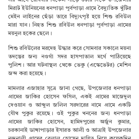
এর আগে রোববার বিকেল সাড়ে ৩টার দিকে উপজেলার
মিরাট ইউনিয়নের ধনপাড়া পূর্বপাড়া গ্রামে বৈদ্যুতিক খুঁটির
মেইন লাইনের ছেঁড়া তারে বিদ্যুৎপৃষ্ট হয়ে শিশু রবিউল
মারা যান। নিহত শিশু রবিউল ধনপাড়া পূর্বপাড়া গ্রামের
ময়নুল হকের ছেলে।
শিশু রবিউলের মরদেহ উদ্ধার করে সোমবার সকালে ময়না
তদন্তের জন্য নওগাঁ সদর হাসপাতাল মর্গে পাঠিয়েছে
পুলিশ। আর ঘটনাস্থল থেকে ভেকু (এস্কেভেটর) মেশিন
জব্দ করা হয়েছে।
মামলার এজাহার সূত্রে জানা গেছে, উপজেলার ধনপাড়া
গ্রামের জাকির হোসেন ফসিল, একই গ্রামের মাজেদুল
দেওয়ান ও আব্দুল জলিল সরদারের নামে গ্রামে একটি
যৌথ পুকুর রয়েছে। ওই পুকুর খননের জন্য ধনপাড়া
গ্রামের জাকির হোসেন, হামিদপুরের অর্জুন কুমার,
চরকানাই ডাঙ্গাপাড়ার ইসারত আলী ও আত্রাই উপজেলার
নন্দনালী গ্রামের বেলাল হোসেন দায়িত্ব নিয়ে কয়েকদিন