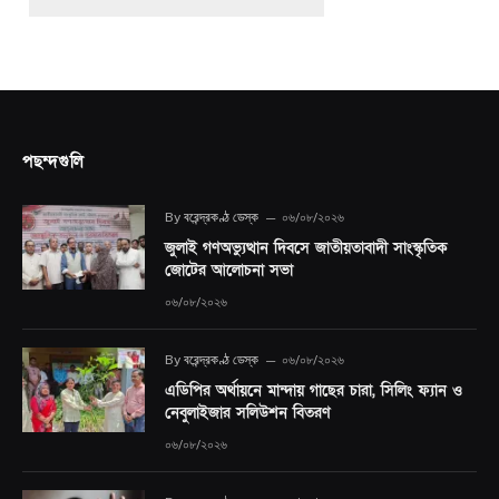
পছন্দগুলি
By
বরেন্দ্রকণ্ঠ ডেস্ক
০৬/০৮/২০২৬
জুলাই গণঅভ্যুত্থান দিবসে জাতীয়তাবাদী সাংস্কৃতিক
জোটের আলোচনা সভা
০৬/০৮/২০২৬
By
বরেন্দ্রকণ্ঠ ডেস্ক
০৬/০৮/২০২৬
এডিপির অর্থায়নে মান্দায় গাছের চারা, সিলিং ফ্যান ও
নেবুলাইজার সলিউশন বিতরণ
০৬/০৮/২০২৬