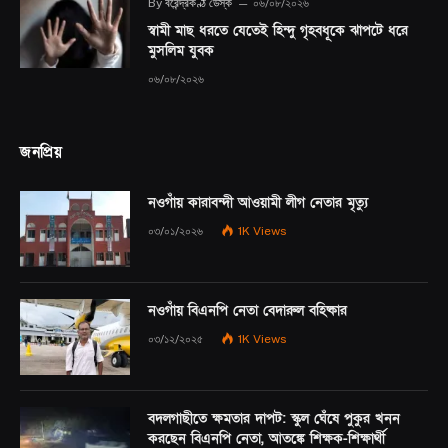
By
বরেন্দ্রকণ্ঠ ডেস্ক
০৬/০৮/২০২৬
স্বামী মাছ ধরতে যেতেই হিন্দু গৃহবধূকে ঝাপটে ধরে
মুসলিম যুবক
০৬/০৮/২০২৬
জনপ্রিয়
নওগাঁয় কারাবন্দী আওয়ামী লীগ নেতার মৃত্যু
০৩/০১/২০২৬
1K
Views
নওগাঁয় বিএনপি নেতা বেদারুল বহিষ্কার
০৩/১২/২০২৫
1K
Views
বদলগাছীতে ক্ষমতার দাপট: স্কুল ঘেঁষে পুকুর খনন
করছেন বিএনপি নেতা, আতঙ্কে শিক্ষক-শিক্ষার্থী