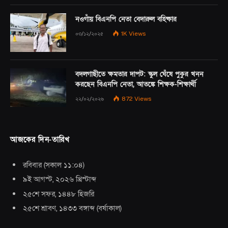
নওগাঁয় বিএনপি নেতা বেদারুল বহিষ্কার
০৩/১২/২০২৫
1K
Views
বদলগাছীতে ক্ষমতার দাপট: স্কুল ঘেঁষে পুকুর খনন
করছেন বিএনপি নেতা, আতঙ্কে শিক্ষক-শিক্ষার্থী
২২/০২/২০২৬
872
Views
আজকের দিন-তারিখ
রবিবার
(
সকাল ১১:০৪
)
৯ই আগস্ট, ২০২৬ খ্রিস্টাব্দ
২৫শে সফর, ১৪৪৮ হিজরি
২৫শে শ্রাবণ, ১৪৩৩ বঙ্গাব্দ
(
বর্ষাকাল
)