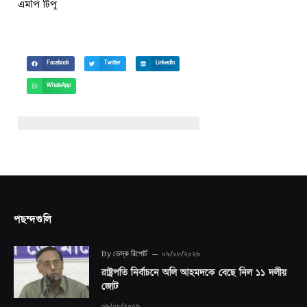
এমপি টিপু
Facebook
Twitter
LinkedIn
WhatsApp
পছন্দগুলি
By
ডেস্ক রিপোর্ট
০৯/০৮/২০২৬
রাষ্ট্রপতি নির্বাচনে অলি আহমদকে বেছে নিল ১১ দলীয়
জোট
০৯/০৮/২০২৬