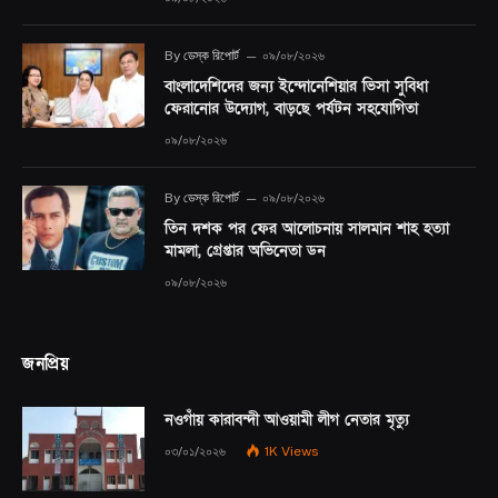
By
ডেস্ক রিপোর্ট
০৯/০৮/২০২৬
বাংলাদেশিদের জন্য ইন্দোনেশিয়ার ভিসা সুবিধা
ফেরানোর উদ্যোগ, বাড়ছে পর্যটন সহযোগিতা
০৯/০৮/২০২৬
By
ডেস্ক রিপোর্ট
০৯/০৮/২০২৬
তিন দশক পর ফের আলোচনায় সালমান শাহ হত্যা
মামলা, গ্রেপ্তার অভিনেতা ডন
০৯/০৮/২০২৬
জনপ্রিয়
নওগাঁয় কারাবন্দী আওয়ামী লীগ নেতার মৃত্যু
০৩/০১/২০২৬
1K
Views