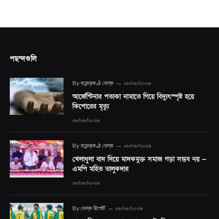
পছন্দগুলি
By
বরেন্দ্রকণ্ঠ ডেস্ক
০৮/০৮/২০২৬
আর্জেন্টিনার পতাকা নামাতে গিয়ে বিদ্যুৎস্পৃষ্ট হয়ে
কিশোরের মৃত্যু
০৮/০৮/২০২৬
By
বরেন্দ্রকণ্ঠ ডেস্ক
০৮/০৮/২০২৬
খেলাধুলা বাদ দিয়ে মাদকমুক্ত সমাজ গড়া সম্ভব নয় —
এমপি মহিত তালুকদার
০৮/০৮/২০২৬
By
ডেস্ক রিপোর্ট
০৮/০৮/২০২৬