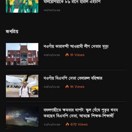
মালয়েশিয়াকে ৮৯ রানে হারাল এইচপি
০৮/০৮/২০২৬
জনপ্রিয়
নওগাঁয় কারাবন্দী আওয়ামী লীগ নেতার মৃত্যু
০৩/০১/২০২৬
1K
Views
নওগাঁয় বিএনপি নেতা বেদারুল বহিষ্কার
০৩/১২/২০২৫
1K
Views
বদলগাছীতে ক্ষমতার দাপট: স্কুল ঘেঁষে পুকুর খনন
করছেন বিএনপি নেতা, আতঙ্কে শিক্ষক-শিক্ষার্থী
২২/০২/২০২৬
872
Views