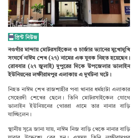
নওগাঁর মান্দায় মোটরসাইকেল ও চার্জার ভ্যানের মুখোমুখি
সংঘর্ষে নাঈম শেখ (২৭) নামের এক যুবক নিহত হয়েছেন।
রোববার (২৭ জুলাই) দুপুরের দিকে
উপজেলার ভালাইন
ইউনিয়নের লক্ষীরামপুর এলাকায়
এ দুর্ঘটনা ঘটে।
নিহত নাঈম শেখ রাজশাহীর পবা থানার ধর্মহাটা এলাকার
সেহেরদী শেখের ছেলে। তিনি মোটরসাইকেল যোগে
ভালাইন ইউনিয়নের গোররা গ্রামে তার নানার বাড়ি
যাচ্ছিলেন।
স্থানীয় সূত্রে জানা যায়, নাঈম নিজ বাড়ি থেকে নানার বাড়ি
যাবার উদ্দেশ্যে বের হন। এসময় তিনি লক্ষীরামপুর