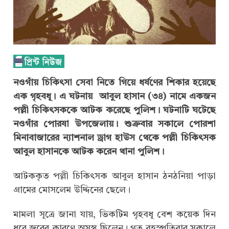
নওগাঁয় চিকিৎসা সেবা নিতে গিয়ে ধর্ষণের শিকার হয়েছে
এক গৃহবধূ। এ ঘটনায় আবুল হাসান (৩৪) নামে একজন
পল্লী চিকিৎসককে আটক করেছে পুলিশ। ঘটনাটি ঘটেছে
নওগাঁর পোরষা উপজেলায়। শুক্রবার সকালে পোরশা
মিনাবাজারের ন্যাশনাল ড্রাগ হাউস থেকে পল্লী চিকিৎসক
আবুল হাসানকে আটক করেন থানা পুলিশ।
আটককৃত পল্লী চিকিৎসক আবুল হাসান ঠনঠনিয়া পাড়া
গ্রামের মোসলেম উদ্দিনের ছেলে।
মামলা সূত্রে জানা যায়, ভিকটিম গৃহবধূ বেশ কয়েক দিন
ধরে জ্বরের কারণে অসুস্থ ছিলেন। গত বৃহস্পতিবার সকালে