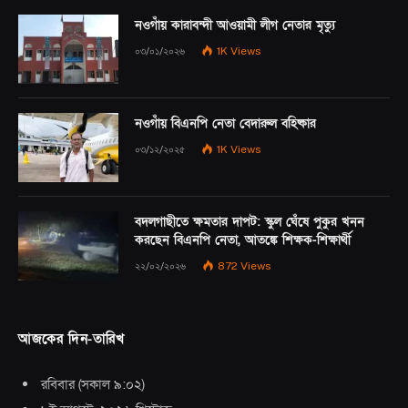
নওগাঁয় কারাবন্দী আওয়ামী লীগ নেতার মৃত্যু
০৩/০১/২০২৬
1K
Views
নওগাঁয় বিএনপি নেতা বেদারুল বহিষ্কার
০৩/১২/২০২৫
1K
Views
বদলগাছীতে ক্ষমতার দাপট: স্কুল ঘেঁষে পুকুর খনন
করছেন বিএনপি নেতা, আতঙ্কে শিক্ষক-শিক্ষার্থী
২২/০২/২০২৬
872
Views
আজকের দিন-তারিখ
রবিবার
(
সকাল ৯:০২
)