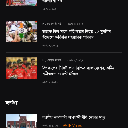
আলোচনা সভা
০৯/০৮/২০২৬
By
ডেস্ক রিপোর্ট
০৯/০৮/২০২৬
ভারতে তিন মাসে সহিংসতায় নিহত ২৫ মুসলিম,
উচ্ছেদে ক্ষতিগ্রস্ত সহস্রাধিক পরিবার
০৯/০৮/২০২৬
By
ডেস্ক রিপোর্ট
০৯/০৮/২০২৬
বিশ্বকাপের টিকিট প্রায় নিশ্চিত বাংলাদেশের, কঠিন
সমীকরণে ওয়েস্ট ইন্ডিজ
০৯/০৮/২০২৬
জনপ্রিয়
নওগাঁয় কারাবন্দী আওয়ামী লীগ নেতার মৃত্যু
০৩/০১/২০২৬
1K
Views