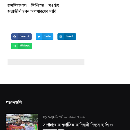
জননিরাপত্তা নিশ্চিতে নওগাঁয়
জরাজীর্ণ ভবন অপসারণের দাবি
Facebook
Twitter
LinkedIn
WhatsApp
পছন্দগুলি
By
ডেস্ক রিপোর্ট
০৯/০৮/২০২৬
সাপাহারে আন্তর্জাতিক আদিবাসী দিবসে র‍্যালি ও