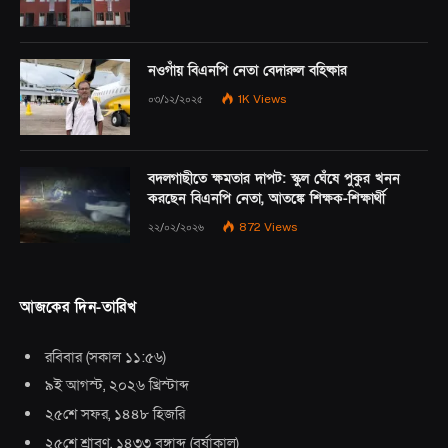
নওগাঁয় বিএনপি নেতা বেদারুল বহিষ্কার
০৩/১২/২০২৫
1K
Views
বদলগাছীতে ক্ষমতার দাপট: স্কুল ঘেঁষে পুকুর খনন
করছেন বিএনপি নেতা, আতঙ্কে শিক্ষক-শিক্ষার্থী
২২/০২/২০২৬
872
Views
আজকের দিন-তারিখ
রবিবার
(
সকাল ১১:৫৬
)
৯ই আগস্ট, ২০২৬ খ্রিস্টাব্দ
২৫শে সফর, ১৪৪৮ হিজরি
২৫শে শ্রাবণ, ১৪৩৩ বঙ্গাব্দ
(
বর্ষাকাল
)