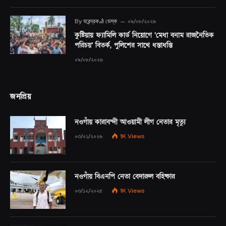
By
বরেন্দ্রকণ্ঠ ডেস্ক
০৯/০৮/২০২৬
কুষ্টিয়ায় ফ্যামিলি কার্ড নিয়োগে ‘মেধা বনাম রাজনৈতিক
পরিচয়’ বিতর্ক, পুলিশের সাথে ধস্তাধস্তি
০৯/০৮/২০২৬
জনপ্রিয়
নওগাঁয় কারাবন্দী আওয়ামী লীগ নেতার মৃত্যু
০৩/০১/২০২৬
1K
Views
নওগাঁয় বিএনপি নেতা বেদারুল বহিষ্কার
০৩/১২/২০২৫
1K
Views