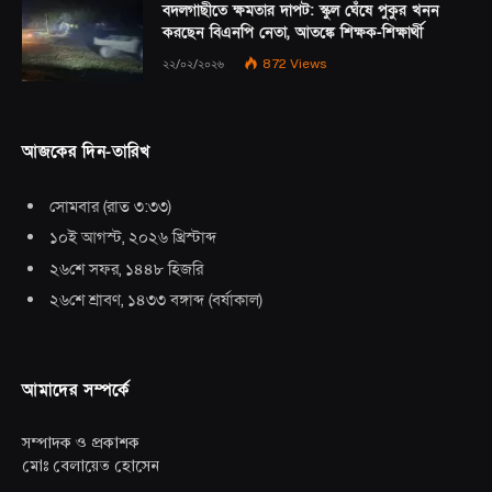
বদলগাছীতে ক্ষমতার দাপট: স্কুল ঘেঁষে পুকুর খনন
করছেন বিএনপি নেতা, আতঙ্কে শিক্ষক-শিক্ষার্থী
২২/০২/২০২৬
872
Views
আজকের দিন-তারিখ
সোমবার
(
রাত ৩:৩৩
)
১০ই আগস্ট, ২০২৬ খ্রিস্টাব্দ
২৬শে সফর, ১৪৪৮ হিজরি
২৬শে শ্রাবণ, ১৪৩৩ বঙ্গাব্দ
(
বর্ষাকাল
)
আমাদের সম্পর্কে
সম্পাদক ও প্রকাশক
মোঃ বেলায়েত হোসেন