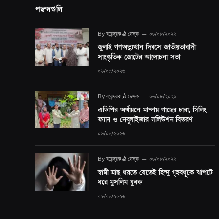
পছন্দগুলি
By
বরেন্দ্রকণ্ঠ ডেস্ক
০৬/০৮/২০২৬
জুলাই গণঅভ্যুত্থান দিবসে জাতীয়তাবাদী
সাংস্কৃতিক জোটের আলোচনা সভা
০৬/০৮/২০২৬
By
বরেন্দ্রকণ্ঠ ডেস্ক
০৬/০৮/২০২৬
এডিপির অর্থায়নে মান্দায় গাছের চারা, সিলিং
ফ্যান ও নেবুলাইজার সলিউশন বিতরণ
০৬/০৮/২০২৬
By
বরেন্দ্রকণ্ঠ ডেস্ক
০৬/০৮/২০২৬
স্বামী মাছ ধরতে যেতেই হিন্দু গৃহবধূকে ঝাপটে
ধরে মুসলিম যুবক
০৬/০৮/২০২৬