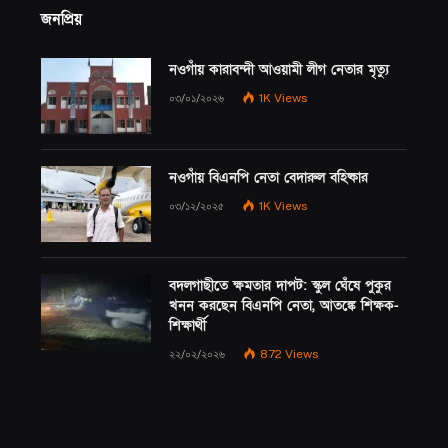
জনপ্রিয়
নওগাঁয় কারাবন্দী আওয়ামী লীগ নেতার মৃত্যু
০৩/০১/২০২৬
1K
Views
নওগাঁয় বিএনপি নেতা বেদারুল বহিষ্কার
০৩/১২/২০২৫
1K
Views
বদলগাছীতে ক্ষমতার দাপট: স্কুল ঘেঁষে পুকুর
খনন করছেন বিএনপি নেতা, আতঙ্কে শিক্ষক-
শিক্ষার্থী
২২/০২/২০২৬
872
Views