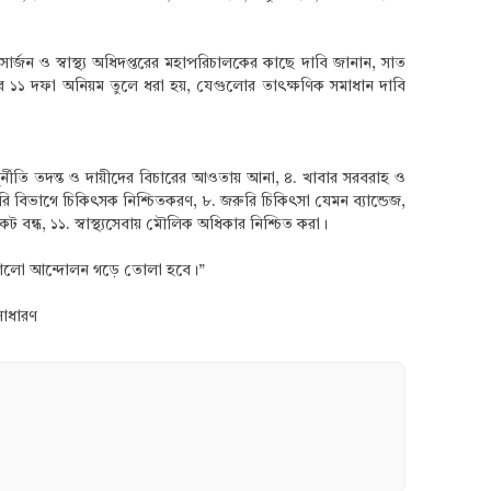
ার্জন ও স্বাস্থ্য অধিদপ্তরের মহাপরিচালকের কাছে দাবি জানান, সাত
াগের ১১ দফা অনিয়ম তুলে ধরা হয়, যেগুলোর তাৎক্ষণিক সমাধান দাবি
 দুর্নীতি তদন্ত ও দায়ীদের বিচারের আওতায় আনা, ৪. খাবার সরবরাহ ও
. জরুরি বিভাগে চিকিৎসক নিশ্চিতকরণ, ৮. জরুরি চিকিৎসা যেমন ব্যান্ডেজ,
 বন্ধ, ১১. স্বাস্থ্যসেবায় মৌলিক অধিকার নিশ্চিত করা।
ও জোরালো আন্দোলন গড়ে তোলা হবে।”
সাধারণ