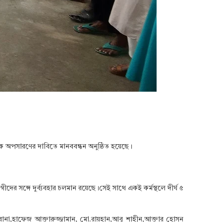
যাপিকে অপসারণের দাবিতে মানববন্ধন অনুষ্ঠিত হয়েছে।
গীদের সঙ্গে দুর্ব্যবহার চলমান রয়েছে।সেই সাথে একই কর্মস্থলে দীর্ঘ ৫
 রানা,হাফেজ আক্তারুজ্জামান, মো.রায়হান,আবু শাহীন,আক্তার হোসন