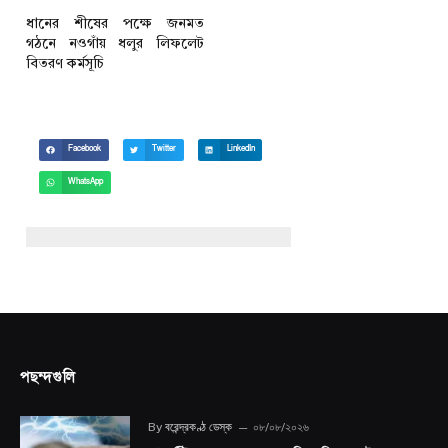
ধানের শীষের পক্ষে জনমত
গঠনে নওগাঁয় ধলুর লিফলেট
বিতরণ কর্মসূচি
Facebook
Twitter
LinkedIn
WhatsApp
পছন্দগুলি
By
বরেন্দ্রকণ্ঠ ডেস্ক
০৮/০৮/২০২৬