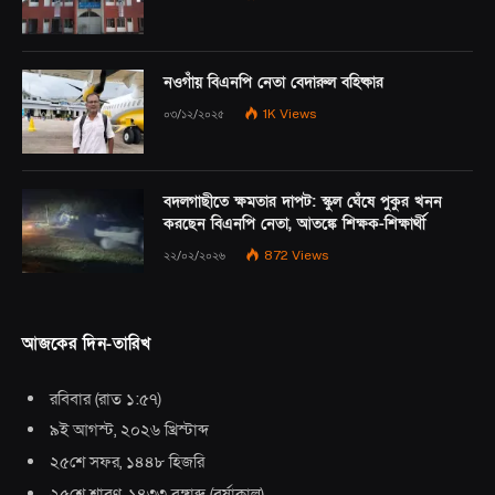
নওগাঁয় বিএনপি নেতা বেদারুল বহিষ্কার
০৩/১২/২০২৫
1K
Views
বদলগাছীতে ক্ষমতার দাপট: স্কুল ঘেঁষে পুকুর খনন
করছেন বিএনপি নেতা, আতঙ্কে শিক্ষক-শিক্ষার্থী
২২/০২/২০২৬
872
Views
আজকের দিন-তারিখ
রবিবার
(
রাত ১:৫৭
)
৯ই আগস্ট, ২০২৬ খ্রিস্টাব্দ
২৫শে সফর, ১৪৪৮ হিজরি
২৫শে শ্রাবণ, ১৪৩৩ বঙ্গাব্দ
(
বর্ষাকাল
)