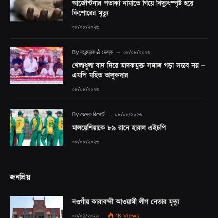
আর্জেন্টিনার পতাকা নামাতে গিয়ে বিদ্যুৎস্পৃষ্ট হয়ে
কিশোরের মৃত্যু
০৮/০৮/২০২৬
By
বরেন্দ্রকণ্ঠ ডেস্ক
০৮/০৮/২০২৬
খেলাধুলা বাদ দিয়ে মাদকমুক্ত সমাজ গড়া সম্ভব নয় —
এমপি মহিত তালুকদার
০৮/০৮/২০২৬
By
ডেস্ক রিপোর্ট
০৮/০৮/২০২৬
মালয়েশিয়াকে ৮৯ রানে হারাল এইচপি
০৮/০৮/২০২৬
জনপ্রিয়
নওগাঁয় কারাবন্দী আওয়ামী লীগ নেতার মৃত্যু
০৩/০১/২০২৬
1K
Views