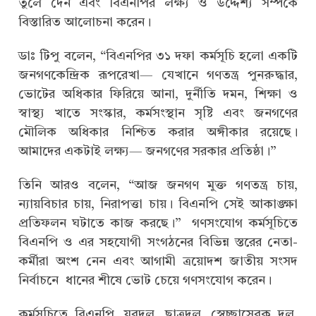
তুলে দেন এবং বিএনপির লক্ষ্য ও উদ্দেশ্য সম্পর্কে
বিস্তারিত আলোচনা করেন।
ডাঃ টিপু বলেন, “বিএনপির ৩১ দফা কর্মসূচি হলো একটি
জনগণকেন্দ্রিক রূপরেখা— যেখানে গণতন্ত্র পুনরুদ্ধার,
ভোটের অধিকার ফিরিয়ে আনা, দুর্নীতি দমন, শিক্ষা ও
স্বাস্থ্য খাতে সংস্কার, কর্মসংস্থান সৃষ্টি এবং জনগণের
মৌলিক অধিকার নিশ্চিত করার অঙ্গীকার রয়েছে।
আমাদের একটাই লক্ষ্য— জনগণের সরকার প্রতিষ্ঠা।”
তিনি আরও বলেন, “আজ জনগণ মুক্ত গণতন্ত্র চায়,
ন্যায়বিচার চায়, নিরাপত্তা চায়। বিএনপি সেই আকাঙ্ক্ষা
প্রতিফলন ঘটাতে কাজ করছে।” গণসংযোগ কর্মসূচিতে
বিএনপি ও এর সহযোগী সংগঠনের বিভিন্ন স্তরের নেতা-
কর্মীরা অংশ নেন এবং আগামী ত্রয়োদশ জাতীয় সংসদ
নির্বাচনে ধানের শীষে ভোট চেয়ে গণসংযোগ করেন।
কর্মসূচিতে বিএনপি, যুবদল, ছাত্রদল, স্বেচ্ছাসেবক দল,