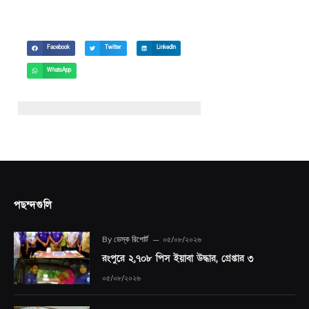
Facebook
Twitter
LinkedIn
WhatsApp
পছন্দগুলি
By
ডেস্ক রিপোর্ট
০৫/০৮/২০২৬
রংপুরে ২,৭০৮ পিস ইয়াবা উদ্ধার, গ্রেপ্তার ৩
০৫/০৮/২০২৬