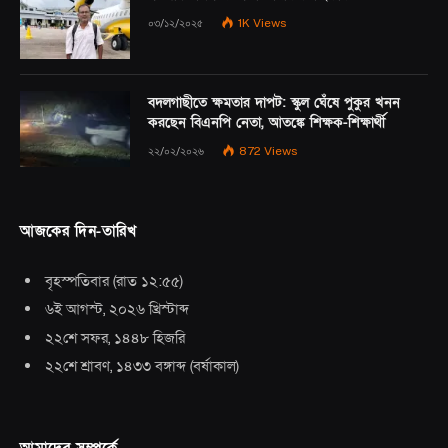
০৩/১২/২০২৫
1K
Views
বদলগাছীতে ক্ষমতার দাপট: স্কুল ঘেঁষে পুকুর খনন
করছেন বিএনপি নেতা, আতঙ্কে শিক্ষক-শিক্ষার্থী
২২/০২/২০২৬
872
Views
আজকের দিন-তারিখ
বৃহস্পতিবার
(
রাত ১২:৫৫
)
৬ই আগস্ট, ২০২৬ খ্রিস্টাব্দ
২২শে সফর, ১৪৪৮ হিজরি
২২শে শ্রাবণ, ১৪৩৩ বঙ্গাব্দ
(
বর্ষাকাল
)
আমাদের সম্পর্কে