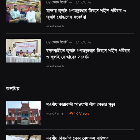
By
ডেস্ক রিপোর্ট
০৫/০৮/২০২৬
মান্দায় জুলাই গণঅভ্যুত্থান দিবসে শহীদ পরিবার ও
জুলাই যোদ্ধাদের সংবর্ধনা
০৫/০৮/২০২৬
By
ডেস্ক রিপোর্ট
০৫/০৮/২০২৬
বদলগাছীতে জুলাই গণঅভ্যুত্থান দিবসে শহীদ পরিবার
ও জুলাই যোদ্ধাদের সংবর্ধনা
০৫/০৮/২০২৬
জনপ্রিয়
নওগাঁয় কারাবন্দী আওয়ামী লীগ নেতার মৃত্যু
০৩/০১/২০২৬
1K
Views
নওগাঁয় বিএনপি নেতা বেদারুল বহিষ্কার