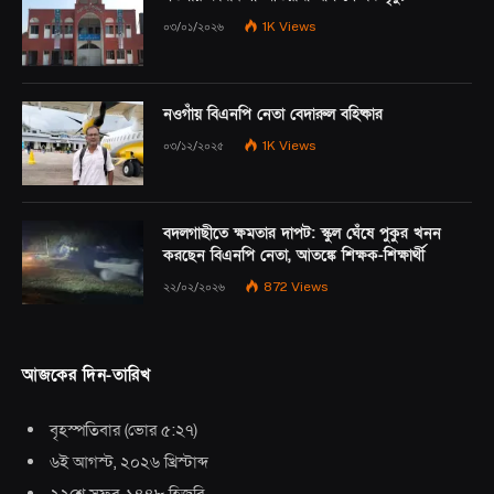
০৩/০১/২০২৬
1K
Views
নওগাঁয় বিএনপি নেতা বেদারুল বহিষ্কার
০৩/১২/২০২৫
1K
Views
বদলগাছীতে ক্ষমতার দাপট: স্কুল ঘেঁষে পুকুর খনন
করছেন বিএনপি নেতা, আতঙ্কে শিক্ষক-শিক্ষার্থী
২২/০২/২০২৬
872
Views
আজকের দিন-তারিখ
বৃহস্পতিবার
(
ভোর ৫:২৭
)
৬ই আগস্ট, ২০২৬ খ্রিস্টাব্দ
২২শে সফর, ১৪৪৮ হিজরি