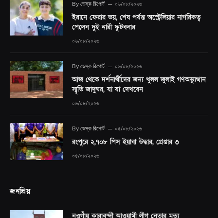
By
ডেস্ক রিপোর্ট
০৬/০৮/২০২৬
ইরানে ফেরার ভয়, শেষ পর্যন্ত অস্ট্রেলিয়ার নাগরিকত্ব
পেলেন দুই নারী ফুটবলার
০৬/০৮/২০২৬
By
ডেস্ক রিপোর্ট
০৬/০৮/২০২৬
আজ থেকে দর্শনার্থীদের জন্য খুলল জুলাই গণঅভ্যুত্থান
স্মৃতি জাদুঘর, যা যা দেখবেন
০৬/০৮/২০২৬
By
ডেস্ক রিপোর্ট
০৫/০৮/২০২৬
রংপুরে ২,৭০৮ পিস ইয়াবা উদ্ধার, গ্রেপ্তার ৩
০৫/০৮/২০২৬
জনপ্রিয়
নওগাঁয় কারাবন্দী আওয়ামী লীগ নেতার মৃত্যু