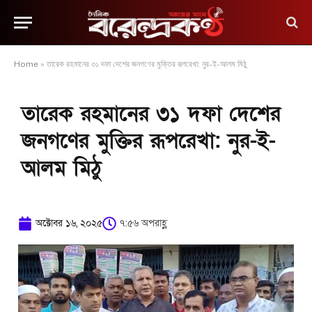
Home
»
তারেক রহমানের ৩১ দফা দেশের জনগণের মুক্তির রূপরেখা: নুর-ই-আলম মিঠু
তারেক রহমানের ৩১ দফা দেশের
জনগণের মুক্তির রূপরেখা: নুর-ই-
আলম মিঠু
অক্টোবর ১৬, ২০২৫
৭:৫৬ অপরাহ্ণ