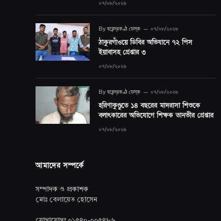
০৭/০৮/২০২৬
By
বরেন্দ্রকণ্ঠ ডেস্ক
০৭/০৮/২০২৬
ঠাকুরগাঁওয়ে ডিবির অভিযানে ৭২ পিস
ইয়াবাসহ গ্রেপ্তার ৩
০৭/০৮/২০২৬
By
বরেন্দ্রকণ্ঠ ডেস্ক
০৭/০৮/২০২৬
হরিণাকুণ্ডুতে ১৪ বছরের মাদরাসা শিশুকে
বলাৎকারের অভিযোগে শিক্ষক তানভীর গ্রেপ্তার
০৭/০৮/২০২৬
আমাদের সম্পর্কে
সম্পাদক ও প্রকাশক
মোঃ বেলায়েত হোসেন
যোগাযোগঃ ০১৫৪০-০০৫৪৮৬