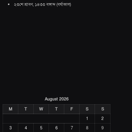
২৩শে শ্রাবণ, ১৪৩৩ বঙ্গাব্দ
(
বর্ষাকাল
)
August 2026
M
T
W
T
F
S
S
1
2
3
4
5
6
7
8
9