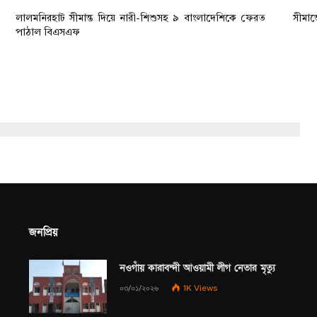
লালমনিরহাট সীমান্ত দিয়ে নারী-শিশুসহ ৯ বাংলাদেশিকে ফেরত
সীমান
পাঠাল বিএসএফ
জনপ্রিয়
নওগাঁয় কারাবন্দী আওয়ামী লীগ নেতার মৃত্যু
০৩/০১/২০২৬
1K
Views