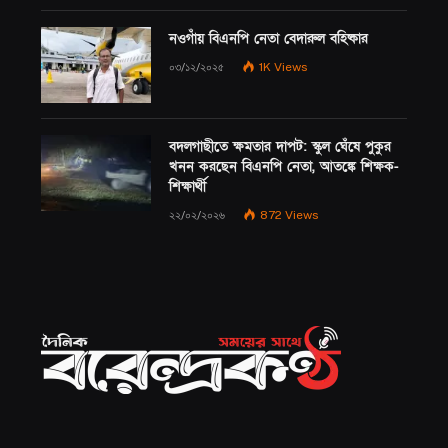
নওগাঁয় বিএনপি নেতা বেদারুল বহিষ্কার
০৩/১২/২০২৫
1K
Views
বদলগাছীতে ক্ষমতার দাপট: স্কুল ঘেঁষে পুকুর
খনন করছেন বিএনপি নেতা, আতঙ্কে শিক্ষক-
শিক্ষার্থী
২২/০২/২০২৬
872
Views