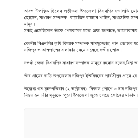
আরও উপস্থিত ছিলেন পত্নীতলা উপজেলা বিএনপির সভাপতি মোকসে
হোসেন, সাধারণ সম্পাদক বায়েজিদ রায়হান শাহিন, সাংগঠনিক স
মানুষ।
সবাই এসেছিলেন তাঁকে শেষবারের মতো শ্রদ্ধা জানাতে, ভালোবাসায়
কেন্দ্রীয় বিএনপির কৃষি বিষয়ক সম্পাদক সামসুজ্জোহা খান জোহার
নজিপুর ও আশপাশের এলাকায় নেমে এসেছে গভীর শোক।
নওগাঁ জেলা বিএনপির সাধারণ সম্পাদক মামুনুর রহমান বলেন,মিন্টু ভ
তাঁর গ্রামের বাড়ি উপজেলার নজিপুর ইউনিয়নের পার্বতীপুর গ্রামে 
উল্লেখ্য গত বৃহস্পতিবার (২ অক্টোবর) বিকাল পৌণে ৩ টায় নজিপু
নিহত হন।তাঁর মৃত্যুতে পুরো উপজেলা জুড়ে চলছে শোকের মাতাম।