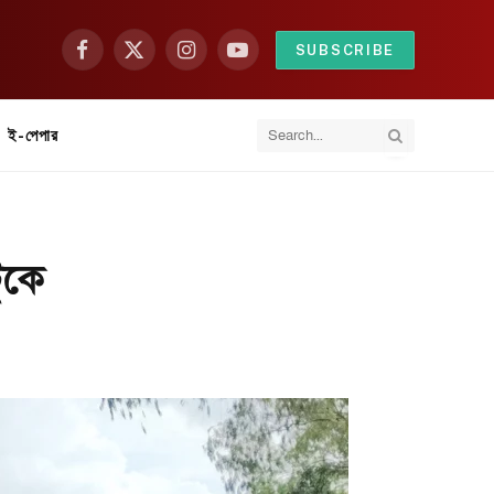
SUBSCRIBE
Facebook
X
Instagram
YouTube
(Twitter)
ই-পেপার
টুকে