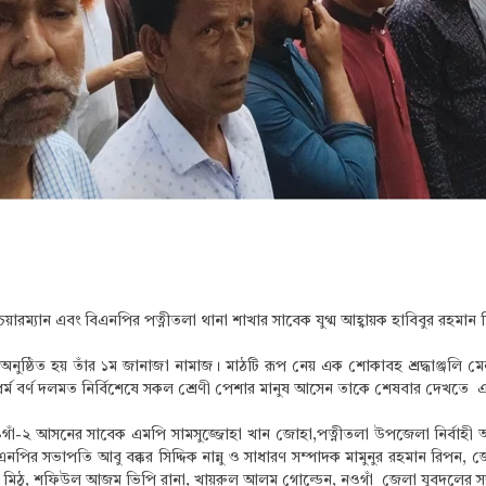
য়ারম্যান এবং বিএনপির পত্নীতলা থানা শাখার সাবেক যুগ্ম আহ্বায়ক হাবিবুর রহমান 
নুষ্ঠিত হয় তাঁর ১ম জানাজা নামাজ। মাঠটি রূপ নেয় এক শোকাবহ শ্রদ্ধাঞ্জলি মে
ি ধর্ম বর্ণ দলমত নির্বিশেষে সকল শ্রেণী পেশার মানুষ আসেন তাকে শেষবার দেখতে এব
 নওগাঁ-২ আসনের সাবেক এমপি সামসুজ্জোহা খান জোহা,পত্নীতলা উপজেলা নির্বাহ
িএনপির সভাপতি আবু বক্কর সিদ্দিক নান্নু ও সাধারণ সম্পাদক মামুনুর রহমান রিপন
মিঠু, শফিউল আজম ভিপি রানা, খায়রুল আলম গোল্ডেন, নওগাঁ জেলা যুবদলের সদস্