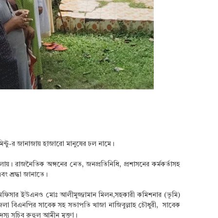
মিন্টু-র জানাজায় হাজারো মানুষের ঢল নামে।
লায়। রাজনৈতিক অঙ্গনের নেত, জনপ্রতিনিধি, প্রশাসনের কর্মকর্তাসহ
ং শ্রদ্ধা জানাতে।
ী অফিসার ইউএনও মোঃ আলীমুজ্জামান মিলন,সহকারী কমিশনার (ভূমি)
, জেলা বিএনপির সাবেক সহ সভাপতি খাজা নাজিবুল্লাহ চৌধুরী, সাবেক
য সচিব রুহুল আমীন মুক্তা।