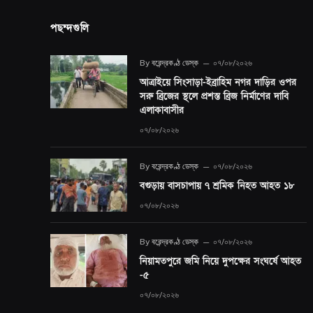
পছন্দগুলি
By
বরেন্দ্রকণ্ঠ ডেস্ক
০৭/০৮/২০২৬
আত্রাইয়ে সিংসাড়া-ইব্রাহিম নগর দাড়ির ওপর
সরু ব্রিজের স্থলে প্রশস্ত ব্রিজ নির্মাণের দাবি
এলাকাবাসীর
০৭/০৮/২০২৬
By
বরেন্দ্রকণ্ঠ ডেস্ক
০৭/০৮/২০২৬
বগুড়ায় বাসচাপায় ৭ শ্রমিক নিহত আহত ১৮
০৭/০৮/২০২৬
By
বরেন্দ্রকণ্ঠ ডেস্ক
০৭/০৮/২০২৬
নিয়ামতপুরে জমি নিয়ে দুপক্ষের সংঘর্ষে আহত
-৫
০৭/০৮/২০২৬