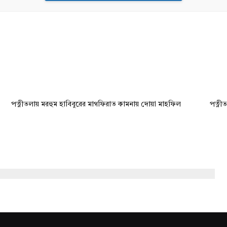
পত্নীতলায় মরহুম হাবিবুরের মাগফিরাত কামনায় দোয়া মাহফিল
পত্ন