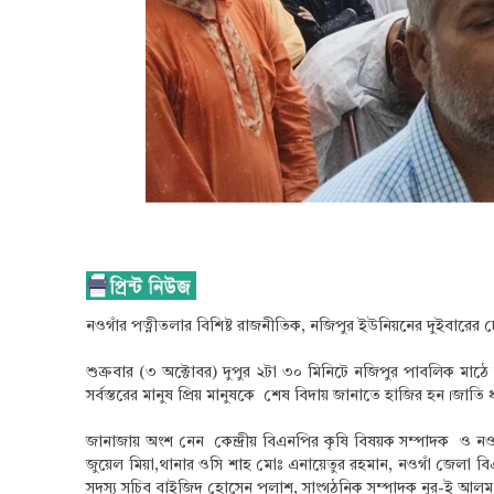
নওগাঁর পত্নীতলার বিশিষ্ট রাজনীতিক, নজিপুর ইউনিয়নের দুইবারের চে
শুক্রবার (৩ অক্টোবর) দুপুর ২টা ৩০ মিনিটে নজিপুর পাবলিক মাঠে অ
সর্বস্তরের মানুষ প্রিয় মানুষকে শেষ বিদায় জানাতে হাজির হন।জাত
জানাজায় অংশ নেন কেন্দ্রীয় বিএনপির কৃষি বিষয়ক সম্পাদক ও
জুয়েল মিয়া,থানার ওসি শাহ মোঃ এনায়েতুর রহমান, নওগাঁ জেলা ব
সদস্য সচিব বাইজিদ হোসেন পলাশ, সাংগঠনিক সম্পাদক নূর-ই আলম 