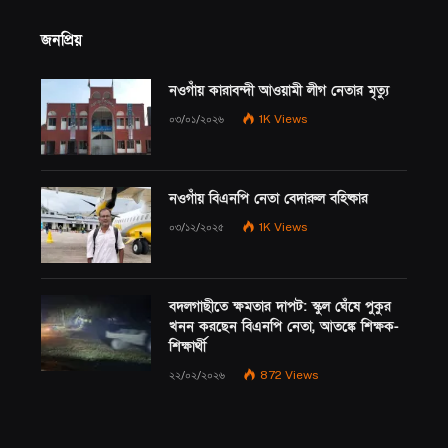
জনপ্রিয়
নওগাঁয় কারাবন্দী আওয়ামী লীগ নেতার মৃত্যু
০৩/০১/২০২৬
1K
Views
নওগাঁয় বিএনপি নেতা বেদারুল বহিষ্কার
০৩/১২/২০২৫
1K
Views
বদলগাছীতে ক্ষমতার দাপট: স্কুল ঘেঁষে পুকুর
খনন করছেন বিএনপি নেতা, আতঙ্কে শিক্ষক-
শিক্ষার্থী
২২/০২/২০২৬
872
Views