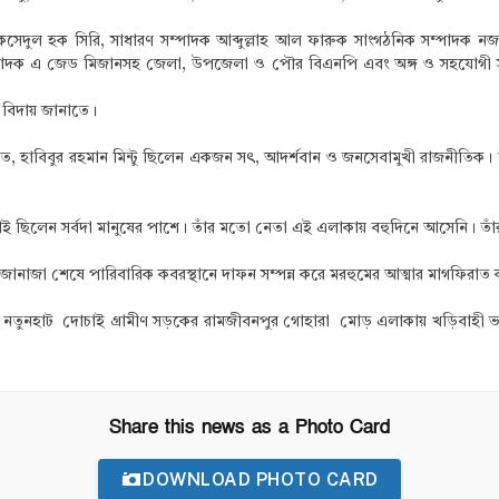
দুল হক সিরি, সাধারণ সম্পাদক আব্দুল্লাহ আল ফারুক সাংগঠনিক সম্পাদক 
ম্পাদক এ জেড মিজানসহ জেলা, উপজেলা ও পৌর বিএনপি এবং অঙ্গ ও সহযোগী সংগঠন
 বিদায় জানাতে।
 মতে, হাবিবুর রহমান মিন্টু ছিলেন একজন সৎ, আদর্শবান ও জনসেবামুখী রাজনীতিক।
াই ছিলেন সর্বদা মানুষের পাশে। তাঁর মতো নেতা এই এলাকায় বহুদিনে আসেনি। তাঁর
২য় জানাজা শেষে পারিবারিক কবরস্থানে দাফন সম্পন্ন করে মরহুমের আত্মার মাগফিরাত
র নতুনহাট দোচাই গ্রামীণ সড়কের রামজীবনপুর গোহারা মোড় এলাকায় খড়িবাহী ভট
Share this news as a Photo Card
DOWNLOAD PHOTO CARD