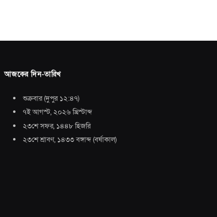
আজকের দিন-তারিখ
শুক্রবার
(
দুপুর ১২:৪৭
)
৭ই আগস্ট, ২০২৬ খ্রিস্টাব্দ
২৩শে সফর, ১৪৪৮ হিজরি
২৩শে শ্রাবণ, ১৪৩৩ বঙ্গাব্দ
(
বর্ষাকাল
)