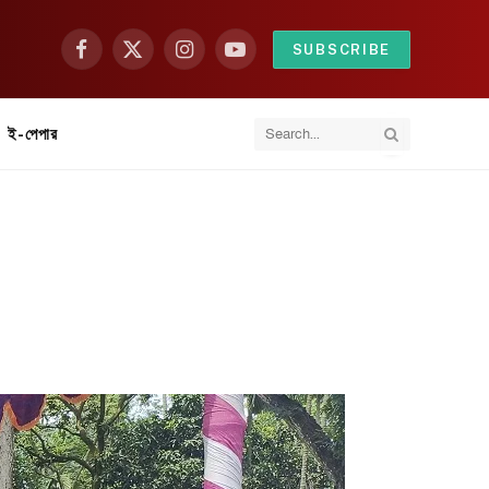
SUBSCRIBE
Facebook
X
Instagram
YouTube
(Twitter)
ই-পেপার