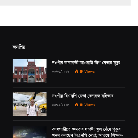
জনপ্রিয়
নওগাঁয় কারাবন্দী আওয়ামী লীগ নেতার মৃত্যু
০৩/০১/২০২৬
1K
Views
নওগাঁয় বিএনপি নেতা বেদারুল বহিষ্কার
০৩/১২/২০২৫
1K
Views
বদলগাছীতে ক্ষমতার দাপট: স্কুল ঘেঁষে পুকুর
খনন করছেন বিএনপি নেতা, আতঙ্কে শিক্ষক-