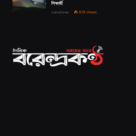
শিক্ষার্থী
২২/০২/২০২৬
872
Views