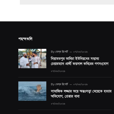
পছন্দগুলি
By
ডেস্ক রিপোর্ট
০৭/০৮/২০২৬
নিয়ামতপুর ভাবিচা ইউনিয়নের সম্ভাব্য
চেয়ারম্যান প্রার্থী ফয়সাল কবিরের গণসংযোগ
০৭/০৮/২০২৬
By
ডেস্ক রিপোর্ট
০৭/০৮/২০২৬
সামাজিক লজ্জার ভয়ে অন্তঃসত্ত্বা মেয়েকে হত্যার
অভিযোগ, গ্রেপ্তার বাবা
০৭/০৮/২০২৬