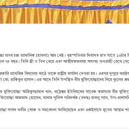
দ্ধা প্রণব চন্দ্র প্রামানিক (হাবলা) আর নেই। বৃহস্পতিবার দিবাগত রাত সাড়ে ১২টা
িল ৭৫ বছর। তিনি স্ত্রী ও তিন মেয়ে এবং আত্মীয়স্বজনসহ অসংখ্য গুণগ্রাহী রেখে গ
ি প্রাথমিক বিদ্যালয় মাঠে তাকে রাষ্ট্রীয় মার্যাদা দেওয়া হয়। এরপর দুপুরে বরাইজ
 কর্মকর্তা মো. রাকিবুল হাসান। এর আগে তিনি উপস্থিত বীর মুক্তিযোদ্ধাদের নিয়ে ফুলের শ্
ুক্তিযোদ্ধা আরিফুজ্জামান খান, খট্টেশ্বর ইউনিয়নের সাবেক কমান্ডার বীর মুক্তিযো
র মুক্তিযোদ্ধা আমজাদ হোসেন, থানার পুলিশ পরিদর্শক (তদন্ত) বাবলু পাল, উপ-প্রশাসন
 মুক্তিযোদ্ধা সংসদ গভীর শোক ও সমবেদনা জানিয়েছেন এবং একইসাথে মৃতের আত্মার শ