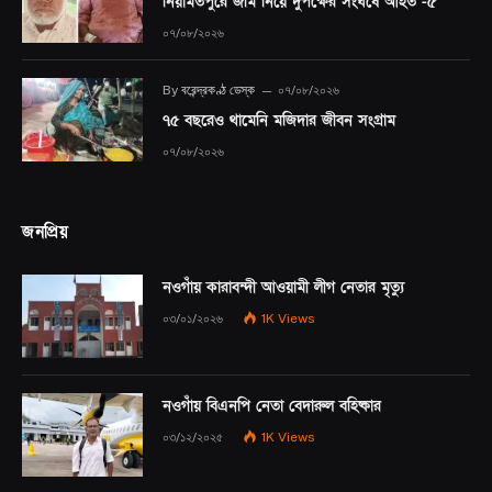
নিয়ামতপুরে জমি নিয়ে দুপক্ষের সংঘর্ষে আহত -৫
০৭/০৮/২০২৬
By
বরেন্দ্রকণ্ঠ ডেস্ক
০৭/০৮/২০২৬
৭৫ বছরেও থামেনি মজিদার জীবন সংগ্রাম
০৭/০৮/২০২৬
জনপ্রিয়
নওগাঁয় কারাবন্দী আওয়ামী লীগ নেতার মৃত্যু
০৩/০১/২০২৬
1K
Views
নওগাঁয় বিএনপি নেতা বেদারুল বহিষ্কার
০৩/১২/২০২৫
1K
Views