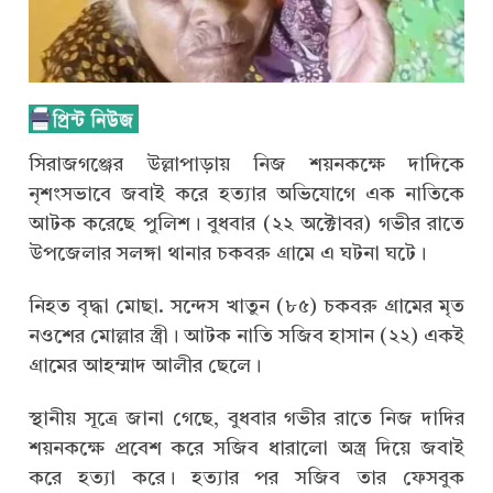
সিরাজগঞ্জের উল্লাপাড়ায় নিজ শয়নকক্ষে দাদিকে
নৃশংসভাবে জবাই করে হত্যার অভিযোগে এক নাতিকে
আটক করেছে পুলিশ। বুধবার (২২ অক্টোবর) গভীর রাতে
উপজেলার সলঙ্গা থানার চকবরু গ্রামে এ ঘটনা ঘটে।
নিহত বৃদ্ধা মোছা. সন্দেস খাতুন (৮৫) চকবরু গ্রামের মৃত
নওশের মোল্লার স্ত্রী। আটক নাতি সজিব হাসান (২২) একই
গ্রামের আহম্মাদ আলীর ছেলে।
স্থানীয় সূত্রে জানা গেছে, বুধবার গভীর রাতে নিজ দাদির
শয়নকক্ষে প্রবেশ করে সজিব ধারালো অস্ত্র দিয়ে জবাই
করে হত্যা করে। হত্যার পর সজিব তার ফেসবুক