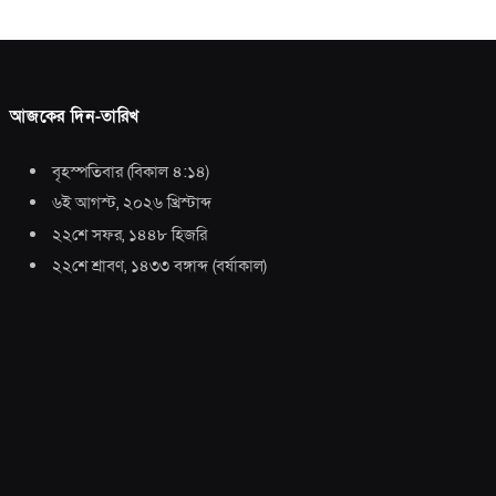
আজকের দিন-তারিখ
বৃহস্পতিবার
(
বিকাল ৪:১৪
)
৬ই আগস্ট, ২০২৬ খ্রিস্টাব্দ
২২শে সফর, ১৪৪৮ হিজরি
২২শে শ্রাবণ, ১৪৩৩ বঙ্গাব্দ
(
বর্ষাকাল
)