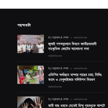
পছন্দগুলি
By
বরেন্দ্রকণ্ঠ ডেস্ক
০৬/০৮/২০২৬
জুলাই গণঅভ্যুত্থান দিবসে জাতীয়তাবাদী
সাংস্কৃতিক জোটের আলোচনা সভা
০৬/০৮/২০২৬
By
বরেন্দ্রকণ্ঠ ডেস্ক
০৬/০৮/২০২৬
এডিপির অর্থায়নে মান্দায় গাছের চারা, সিলিং
ফ্যান ও নেবুলাইজার সলিউশন বিতরণ
০৬/০৮/২০২৬
By
বরেন্দ্রকণ্ঠ ডেস্ক
০৬/০৮/২০২৬
স্বামী মাছ ধরতে যেতেই হিন্দু গৃহবধূকে ঝাপটে