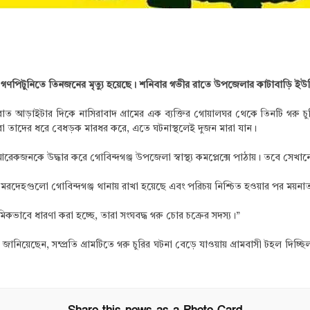
ে গণপিটুনিতে তিনজনের মৃত্যু হয়েছে। শনিবার গভীর রাতে উপজেলার কাটাবাড়ি ইউনি
নান, রাত আড়াইটার দিকে নাসিরাবাদ গ্রামের এক ব্যক্তির গোয়ালঘর থেকে তিনটি গরু
ীয়রা তাদের ধরে বেধড়ক মারধর করে, এতে ঘটনাস্থলেই দুজন মারা যান।
জনকে উদ্ধার করে গোবিন্দগঞ্জ উপজেলা স্বাস্থ্য কমপ্লেক্সে পাঠায়। তবে সেখানে
দেহগুলো গোবিন্দগঞ্জ থানায় রাখা হয়েছে এবং পরিচয় নিশ্চিত হওয়ার পর ময়নাতদন্
মিকভাবে ধারণা করা হচ্ছে, তারা সংঘবদ্ধ গরু চোর চক্রের সদস্য।”
নিয়েছেন, সম্প্রতি গ্রামটিতে গরু চুরির ঘটনা বেড়ে যাওয়ায় গ্রামবাসী টহল দিচ্