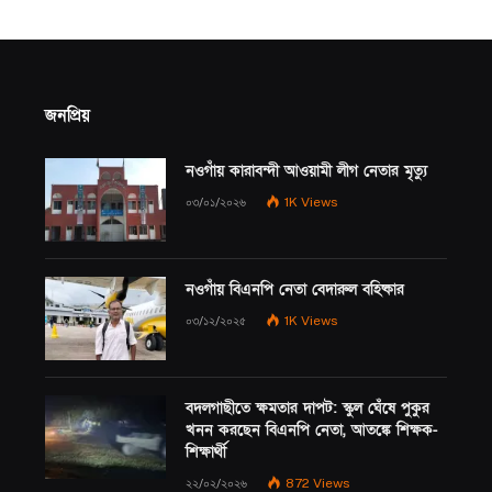
জনপ্রিয়
নওগাঁয় কারাবন্দী আওয়ামী লীগ নেতার মৃত্যু
০৩/০১/২০২৬
1K
Views
নওগাঁয় বিএনপি নেতা বেদারুল বহিষ্কার
০৩/১২/২০২৫
1K
Views
বদলগাছীতে ক্ষমতার দাপট: স্কুল ঘেঁষে পুকুর
খনন করছেন বিএনপি নেতা, আতঙ্কে শিক্ষক-
শিক্ষার্থী
২২/০২/২০২৬
872
Views