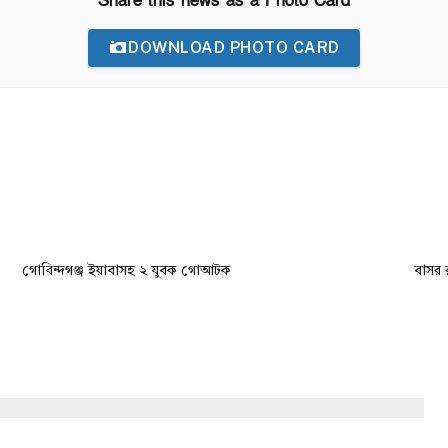
Share this news as a Photo Card
DOWNLOAD PHOTO CARD
গোবিন্দগঞ্জ ইয়াবাসহ ২ যুবক গোআটক
বাসর 