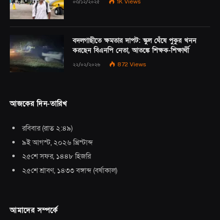
০৩/১২/২০২৫
1K
Views
বদলগাছীতে ক্ষমতার দাপট: স্কুল ঘেঁষে পুকুর খনন
করছেন বিএনপি নেতা, আতঙ্কে শিক্ষক-শিক্ষার্থী
২২/০২/২০২৬
872
Views
আজকের দিন-তারিখ
রবিবার
(
রাত ২:৪৯
)
৯ই আগস্ট, ২০২৬ খ্রিস্টাব্দ
২৫শে সফর, ১৪৪৮ হিজরি
২৫শে শ্রাবণ, ১৪৩৩ বঙ্গাব্দ
(
বর্ষাকাল
)
আমাদের সম্পর্কে