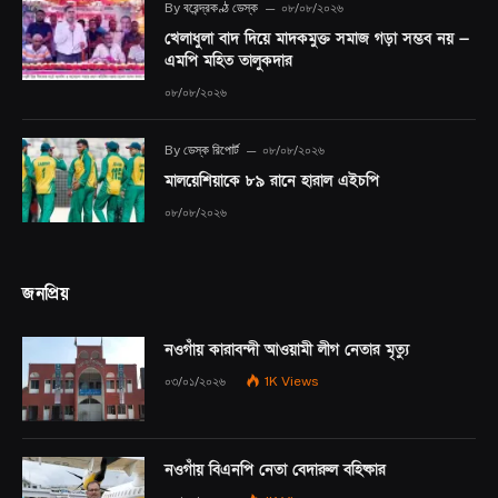
By
বরেন্দ্রকণ্ঠ ডেস্ক
০৮/০৮/২০২৬
খেলাধুলা বাদ দিয়ে মাদকমুক্ত সমাজ গড়া সম্ভব নয় —
এমপি মহিত তালুকদার
০৮/০৮/২০২৬
By
ডেস্ক রিপোর্ট
০৮/০৮/২০২৬
মালয়েশিয়াকে ৮৯ রানে হারাল এইচপি
০৮/০৮/২০২৬
জনপ্রিয়
নওগাঁয় কারাবন্দী আওয়ামী লীগ নেতার মৃত্যু
০৩/০১/২০২৬
1K
Views
নওগাঁয় বিএনপি নেতা বেদারুল বহিষ্কার