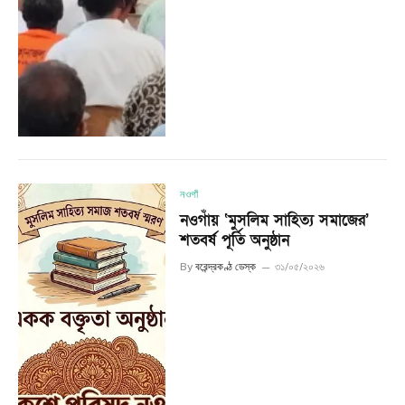
নওগাঁ
নওগাঁয় ‘মুসলিম সাহিত্য সমাজের’
শতবর্ষ পূর্তি অনুষ্ঠান
By
বরেন্দ্রকণ্ঠ ডেস্ক
৩১/০৫/২০২৬