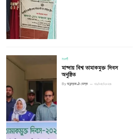
নওগাঁ
মান্দায় বিশ্ব তামাকমুক্ত দিবস
অনুষ্ঠিত
By
বরেন্দ্রকণ্ঠ ডেস্ক
৩১/০৫/২০২৬