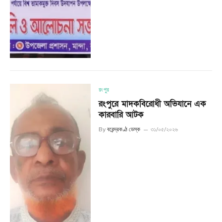
রংপুর
রংপুরে মাদকবিরোধী অভিযানে এক
কারবারি আটক
By
বরেন্দ্রকণ্ঠ ডেস্ক
৩১/০৫/২০২৬