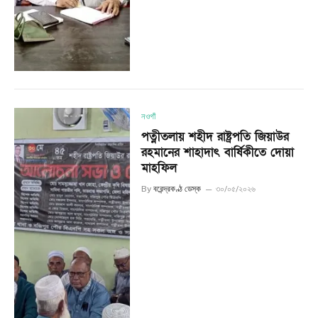
নওগাঁ
পত্নীতলায় শহীদ রাষ্ট্রপতি জিয়াউর
রহমানের শাহাদাৎ বার্ষিকীতে দোয়া
মাহফিল
By
বরেন্দ্রকণ্ঠ ডেস্ক
৩০/০৫/২০২৬