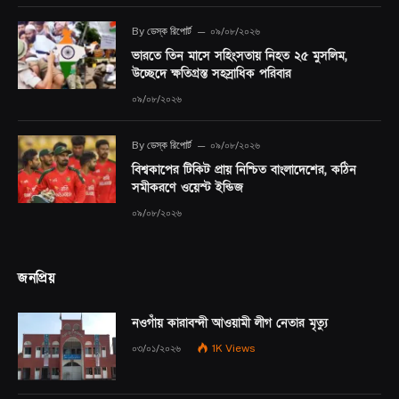
By
ডেস্ক রিপোর্ট
০৯/০৮/২০২৬
ভারতে তিন মাসে সহিংসতায় নিহত ২৫ মুসলিম,
উচ্ছেদে ক্ষতিগ্রস্ত সহস্রাধিক পরিবার
০৯/০৮/২০২৬
By
ডেস্ক রিপোর্ট
০৯/০৮/২০২৬
বিশ্বকাপের টিকিট প্রায় নিশ্চিত বাংলাদেশের, কঠিন
সমীকরণে ওয়েস্ট ইন্ডিজ
০৯/০৮/২০২৬
জনপ্রিয়
নওগাঁয় কারাবন্দী আওয়ামী লীগ নেতার মৃত্যু
০৩/০১/২০২৬
1K
Views