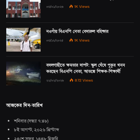
০৩/০১/২০২৬
1K
Views
নওগাঁয় বিএনপি নেতা বেদারুল বহিষ্কার
০৩/১২/২০২৫
1K
Views
বদলগাছীতে ক্ষমতার দাপট: স্কুল ঘেঁষে পুকুর খনন
করছেন বিএনপি নেতা, আতঙ্কে শিক্ষক-শিক্ষার্থী
২২/০২/২০২৬
872
Views
আজকের দিন-তারিখ
শনিবার
(
সন্ধ্যা ৭:৪৮
)
৮ই আগস্ট, ২০২৬ খ্রিস্টাব্দ
২৪শে সফর, ১৪৪৮ হিজরি