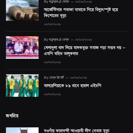
By
বরেন্দ্রকণ্ঠ ডেস্ক
০৮/০৮/২০২৬
আর্জেন্টিনার পতাকা নামাতে গিয়ে বিদ্যুৎস্পৃষ্ট হয়ে
কিশোরের মৃত্যু
০৮/০৮/২০২৬
By
বরেন্দ্রকণ্ঠ ডেস্ক
০৮/০৮/২০২৬
খেলাধুলা বাদ দিয়ে মাদকমুক্ত সমাজ গড়া সম্ভব নয় —
এমপি মহিত তালুকদার
০৮/০৮/২০২৬
By
ডেস্ক রিপোর্ট
০৮/০৮/২০২৬
মালয়েশিয়াকে ৮৯ রানে হারাল এইচপি
০৮/০৮/২০২৬
জনপ্রিয়
নওগাঁয় কারাবন্দী আওয়ামী লীগ নেতার মৃত্যু