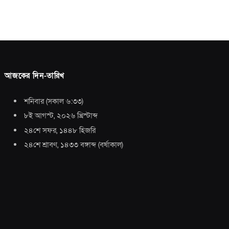
আজকের দিন-তারিখ
শনিবার
(
সকাল ৬:৩৩
)
৮ই আগস্ট, ২০২৬ খ্রিস্টাব্দ
২৪শে সফর, ১৪৪৮ হিজরি
২৪শে শ্রাবণ, ১৪৩৩ বঙ্গাব্দ
(
বর্ষাকাল
)