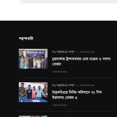
পছন্দগুলি
By
বরেন্দ্রকণ্ঠ ডেস্ক
০৭/০৮/২০২৬
চুয়াডাঙ্গায় ট্রান্সফরমার চোর চক্রের ৬ সদস্য
গ্রেপ্তার
০৭/০৮/২০২৬
By
বরেন্দ্রকণ্ঠ ডেস্ক
০৭/০৮/২০২৬
ঠাকুরগাঁওয়ে ডিবির অভিযানে ৭২ পিস
ইয়াবাসহ গ্রেপ্তার ৩
০৭/০৮/২০২৬