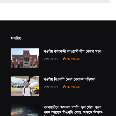
জনপ্রিয়
নওগাঁয় কারাবন্দী আওয়ামী লীগ নেতার মৃত্যু
০৩/০১/২০২৬
1K
Views
নওগাঁয় বিএনপি নেতা বেদারুল বহিষ্কার
০৩/১২/২০২৫
1K
Views
বদলগাছীতে ক্ষমতার দাপট: স্কুল ঘেঁষে পুকুর
খনন করছেন বিএনপি নেতা, আতঙ্কে শিক্ষক-