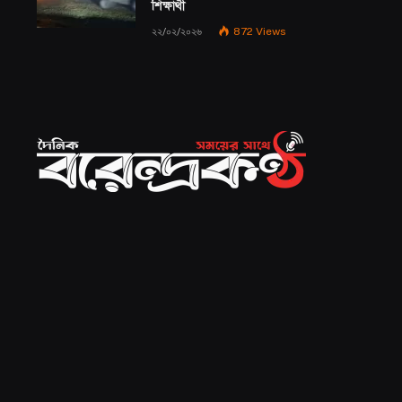
শিক্ষার্থী
২২/০২/২০২৬
872
Views