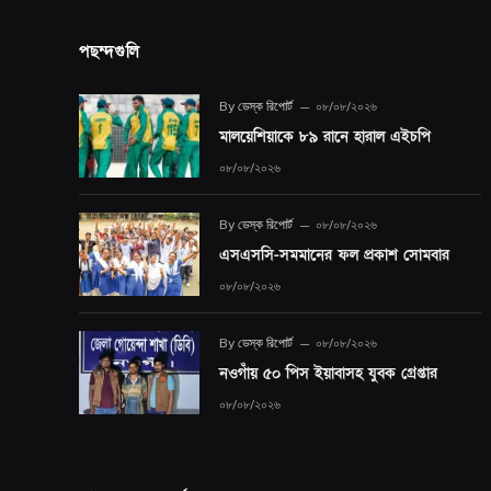
পছন্দগুলি
By
ডেস্ক রিপোর্ট
০৮/০৮/২০২৬
মালয়েশিয়াকে ৮৯ রানে হারাল এইচপি
০৮/০৮/২০২৬
By
ডেস্ক রিপোর্ট
০৮/০৮/২০২৬
এসএসসি-সমমানের ফল প্রকাশ সোমবার
০৮/০৮/২০২৬
By
ডেস্ক রিপোর্ট
০৮/০৮/২০২৬
নওগাঁয় ৫০ পিস ইয়াবাসহ যুবক গ্রেপ্তার
০৮/০৮/২০২৬