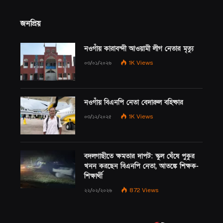
জনপ্রিয়
নওগাঁয় কারাবন্দী আওয়ামী লীগ নেতার মৃত্যু
০৩/০১/২০২৬
1K
Views
নওগাঁয় বিএনপি নেতা বেদারুল বহিষ্কার
০৩/১২/২০২৫
1K
Views
বদলগাছীতে ক্ষমতার দাপট: স্কুল ঘেঁষে পুকুর
খনন করছেন বিএনপি নেতা, আতঙ্কে শিক্ষক-
শিক্ষার্থী
২২/০২/২০২৬
872
Views