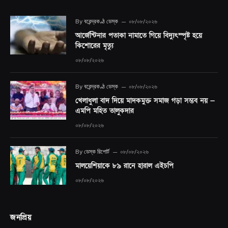
By
বরেন্দ্রকণ্ঠ ডেস্ক
০৮/০৮/২০২৬
আর্জেন্টিনার পতাকা নামাতে গিয়ে বিদ্যুৎস্পৃষ্ট হয়ে
কিশোরের মৃত্যু
০৮/০৮/২০২৬
By
বরেন্দ্রকণ্ঠ ডেস্ক
০৮/০৮/২০২৬
খেলাধুলা বাদ দিয়ে মাদকমুক্ত সমাজ গড়া সম্ভব নয় —
এমপি মহিত তালুকদার
০৮/০৮/২০২৬
By
ডেস্ক রিপোর্ট
০৮/০৮/২০২৬
মালয়েশিয়াকে ৮৯ রানে হারাল এইচপি
০৮/০৮/২০২৬
জনপ্রিয়