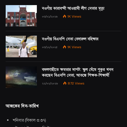
নওগাঁয় কারাবন্দী আওয়ামী লীগ নেতার মৃত্যু
০৩/০১/২০২৬
1K
Views
নওগাঁয় বিএনপি নেতা বেদারুল বহিষ্কার
০৩/১২/২০২৫
1K
Views
বদলগাছীতে ক্ষমতার দাপট: স্কুল ঘেঁষে পুকুর খনন
করছেন বিএনপি নেতা, আতঙ্কে শিক্ষক-শিক্ষার্থী
২২/০২/২০২৬
872
Views
আজকের দিন-তারিখ
শনিবার
(
বিকাল ৩:৩৭
)