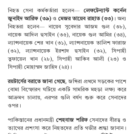
নিহত সেনা কর্মকর্তারা হলেন—
লেফটেন্যান্ট কর্নেল
জুনাইদ আরিফ (৩৯)
ও
মেজর তায়েব রাহাত (৩৩)
। অন্য
নিহতরা হলেন— নায়েব সুবেদার আজম গুল (৩৮),
নায়েক আদিল হুসাইন (৩৫), নায়েক গুল আমির (৩৪),
ল্যান্সনায়েক শের খান (৩১), ল্যান্সনায়েক তালিশ ফারাজ
(৩২), ল্যান্সনায়েক ইরশাদ হুসাইন (৩২), সিপাহী
তুফায়েল খান (২৮), সিপাহী আকিব আলী (২৩) ও
সিপাহী মোহাম্মদ জাহিদ (২৪)।
রয়টার্সের বরাতে জানা গেছে
, জঙ্গিরা প্রথমে সড়কের পাশে
বোমা বিস্ফোরণ ঘটিয়ে একটি সামরিক মহড়া লক্ষ্য করে
আক্রমণ চালায়, এরপর গুলি বর্ষণ শুরু করে সেনাদের
ওপর।
পাকিস্তানের প্রধানমন্ত্রী
শেহবাজ শরিফ
সেনাদের বীরত্ব ও
ত্যাগের প্রশংসা করে নিহতদের প্রতি গভীর শ্রদ্ধা জানান।