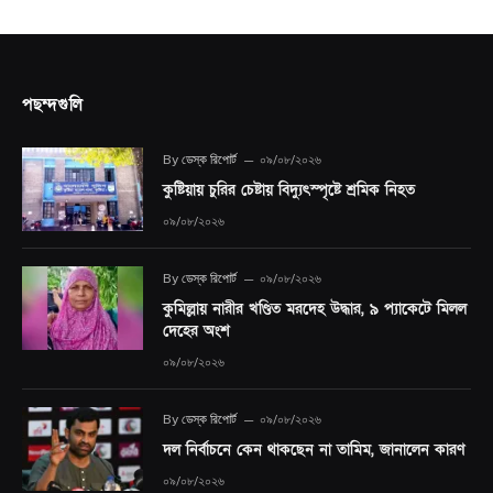
পছন্দগুলি
By
ডেস্ক রিপোর্ট
০৯/০৮/২০২৬
কুষ্টিয়ায় চুরির চেষ্টায় বিদ্যুৎস্পৃষ্টে শ্রমিক নিহত
০৯/০৮/২০২৬
By
ডেস্ক রিপোর্ট
০৯/০৮/২০২৬
কুমিল্লায় নারীর খণ্ডিত মরদেহ উদ্ধার, ৯ প্যাকেটে মিলল
দেহের অংশ
০৯/০৮/২০২৬
By
ডেস্ক রিপোর্ট
০৯/০৮/২০২৬
দল নির্বাচনে কেন থাকছেন না তামিম, জানালেন কারণ
০৯/০৮/২০২৬