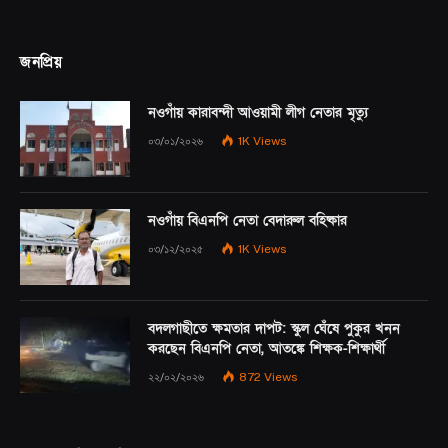
জনপ্রিয়
নওগাঁয় কারাবন্দী আওয়ামী লীগ নেতার মৃত্যু
০৩/০১/২০২৬
1K
Views
নওগাঁয় বিএনপি নেতা বেদারুল বহিষ্কার
০৩/১২/২০২৫
1K
Views
বদলগাছীতে ক্ষমতার দাপট: স্কুল ঘেঁষে পুকুর খনন
করছেন বিএনপি নেতা, আতঙ্কে শিক্ষক-শিক্ষার্থী
২২/০২/২০২৬
872
Views