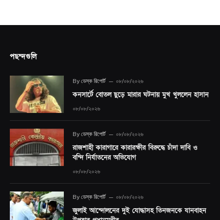
পছন্দগুলি
By
ডেস্ক রিপোর্ট
০৮/০৮/২০২৬
কনসার্টে বোতল ছুড়ে মারার ঘটনায় মুখ খুললেন হাসান
০৮/০৮/২০২৬
By
ডেস্ক রিপোর্ট
০৮/০৮/২০২৬
রাজশাহী কারাগারে কারারক্ষীর বিরুদ্ধে চাঁদা দাবি ও
বন্দি নির্যাতনের অভিযোগ
০৮/০৮/২০২৬
By
ডেস্ক রিপোর্ট
০৮/০৮/২০২৬
জুলাই আন্দোলনের দুই যোদ্ধাসহ তিনজনকে যানবাহন