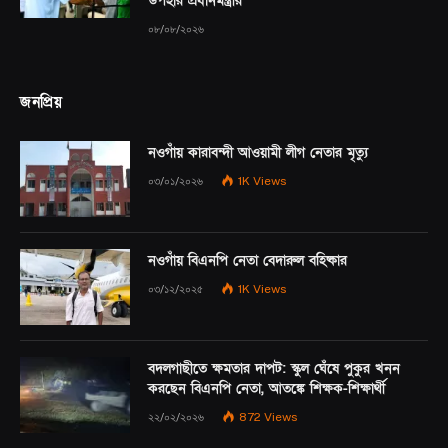
উপহার প্রধানমন্ত্রীর
০৮/০৮/২০২৬
জনপ্রিয়
নওগাঁয় কারাবন্দী আওয়ামী লীগ নেতার মৃত্যু
০৩/০১/২০২৬
1K
Views
নওগাঁয় বিএনপি নেতা বেদারুল বহিষ্কার
০৩/১২/২০২৫
1K
Views
বদলগাছীতে ক্ষমতার দাপট: স্কুল ঘেঁষে পুকুর খনন
করছেন বিএনপি নেতা, আতঙ্কে শিক্ষক-শিক্ষার্থী
২২/০২/২০২৬
872
Views