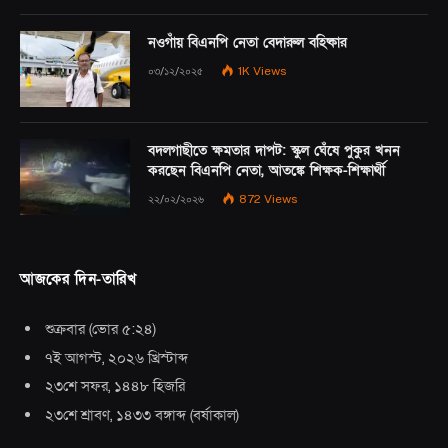
নওগাঁয় বিএনপি নেতা বেদারুল বহিষ্কার
০৩/১২/২০২৫
1K
Views
বদলগাছীতে ক্ষমতার দাপট: স্কুল ঘেঁষে পুকুর খনন
করছেন বিএনপি নেতা, আতঙ্কে শিক্ষক-শিক্ষার্থী
২২/০২/২০২৬
872
Views
আজকের দিন-তারিখ
শুক্রবার
(
ভোর ৫:২৪
)
৭ই আগস্ট, ২০২৬ খ্রিস্টাব্দ
২৩শে সফর, ১৪৪৮ হিজরি
২৩শে শ্রাবণ, ১৪৩৩ বঙ্গাব্দ
(
বর্ষাকাল
)