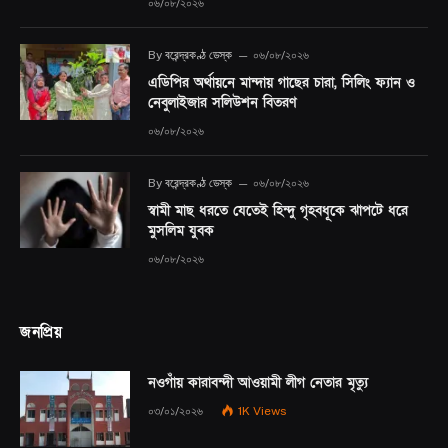
০৬/০৮/২০২৬
By
বরেন্দ্রকণ্ঠ ডেস্ক
০৬/০৮/২০২৬
এডিপির অর্থায়নে মান্দায় গাছের চারা, সিলিং ফ্যান ও
নেবুলাইজার সলিউশন বিতরণ
০৬/০৮/২০২৬
By
বরেন্দ্রকণ্ঠ ডেস্ক
০৬/০৮/২০২৬
স্বামী মাছ ধরতে যেতেই হিন্দু গৃহবধূকে ঝাপটে ধরে
মুসলিম যুবক
০৬/০৮/২০২৬
জনপ্রিয়
নওগাঁয় কারাবন্দী আওয়ামী লীগ নেতার মৃত্যু
০৩/০১/২০২৬
1K
Views