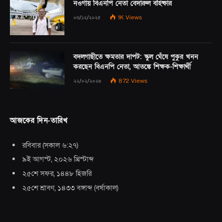
নওগাঁয় বিএনপি নেতা বেদারুল বহিষ্কার
০৩/১২/২০২৫
1K
Views
বদলগাছীতে ক্ষমতার দাপট: স্কুল ঘেঁষে পুকুর খনন
করছেন বিএনপি নেতা, আতঙ্কে শিক্ষক-শিক্ষার্থী
২২/০২/২০২৬
872
Views
আজকের দিন-তারিখ
রবিবার
(
সকাল ৬:২৭
)
৯ই আগস্ট, ২০২৬ খ্রিস্টাব্দ
২৫শে সফর, ১৪৪৮ হিজরি
২৫শে শ্রাবণ, ১৪৩৩ বঙ্গাব্দ
(
বর্ষাকাল
)