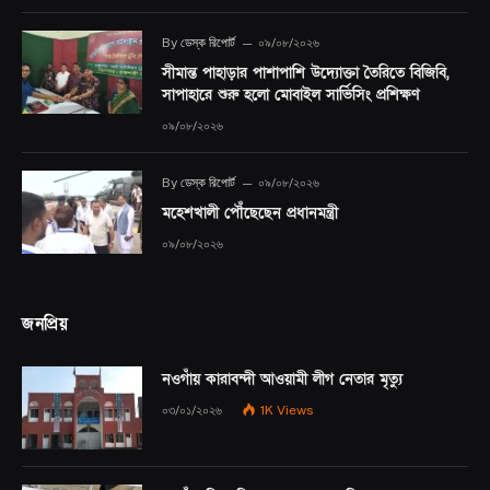
By
ডেস্ক রিপোর্ট
০৯/০৮/২০২৬
সীমান্ত পাহাড়ার পাশাপাশি উদ্যোক্তা তৈরিতে বিজিবি,
সাপাহারে শুরু হলো মোবাইল সার্ভিসিং প্রশিক্ষণ
০৯/০৮/২০২৬
By
ডেস্ক রিপোর্ট
০৯/০৮/২০২৬
মহেশখালী পৌঁছেছেন প্রধানমন্ত্রী
০৯/০৮/২০২৬
জনপ্রিয়
নওগাঁয় কারাবন্দী আওয়ামী লীগ নেতার মৃত্যু
০৩/০১/২০২৬
1K
Views