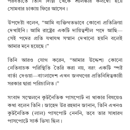
পরবর্তীতে তিনি দিল্লি থেকে শ্রীলঙ্কার কলম্বো হয়ে
সোমবার ঢাকায় ফিরে আসেন।
উপদেষ্টা বলেন, “আমি ব্যক্তিগতভাবে কোনো প্রতিক্রিয়া
দেখাইনি। আমি রাষ্ট্রের একটি দায়িত্বশীল পদে আছি—
সেই পদের প্রতি যথাযথ সম্মান দেখানো হয়নি বলেই
আমার মনে হয়েছে।”
তিনি আরও যোগ করেন, “আমার উদ্দেশ্য কোনো
নেতিবাচক পরিস্থিতি তৈরি করা নয়, বরং একটি স্পষ্ট
বার্তা দেওয়া—বাংলাদেশ এখন জনগণের প্রতিনিধিত্বকারী
সরকার দ্বারা পরিচালিত।”
সংবাদ সম্মেলনে কূটনৈতিক পাসপোর্ট না থাকার বিষয়েও
কথা বলেন তিনি। জাহেদ উর রহমান জানান, তিনি এখনও
কূটনৈতিক (লাল) পাসপোর্ট নেননি, তবে তার সাধারণ
পাসপোর্টে সার্ক ভিসা ছিল।