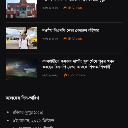
০৩/০১/২০২৬
1K
Views
নওগাঁয় বিএনপি নেতা বেদারুল বহিষ্কার
০৩/১২/২০২৫
1K
Views
বদলগাছীতে ক্ষমতার দাপট: স্কুল ঘেঁষে পুকুর খনন
করছেন বিএনপি নেতা, আতঙ্কে শিক্ষক-শিক্ষার্থী
২২/০২/২০২৬
872
Views
আজকের দিন-তারিখ
রবিবার
(
দুপুর ১:২৯
)
৯ই আগস্ট, ২০২৬ খ্রিস্টাব্দ