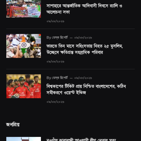
সাপাহারে আন্তর্জাতিক আদিবাসী দিবসে র‍্যালি ও
আলোচনা সভা
০৯/০৮/২০২৬
By
ডেস্ক রিপোর্ট
০৯/০৮/২০২৬
ভারতে তিন মাসে সহিংসতায় নিহত ২৫ মুসলিম,
উচ্ছেদে ক্ষতিগ্রস্ত সহস্রাধিক পরিবার
০৯/০৮/২০২৬
By
ডেস্ক রিপোর্ট
০৯/০৮/২০২৬
বিশ্বকাপের টিকিট প্রায় নিশ্চিত বাংলাদেশের, কঠিন
সমীকরণে ওয়েস্ট ইন্ডিজ
০৯/০৮/২০২৬
জনপ্রিয়
নওগাঁয় কারাবন্দী আওয়ামী লীগ নেতার মৃত্যু