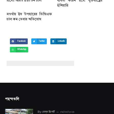
এলো আরও ৪২০ টন চাল
ব্যবসা কঠিন হবে: যুক্তরাষ্ট্রের
হুঁশিয়ারি
নওগাঁয় ইদ উপহারের ভিজিএফ
চাল কম দেবার অভিযোগ
Facebook
Twitter
LinkedIn
WhatsApp
পছন্দগুলি
By
ডেস্ক রিপোর্ট
০৯/০৮/২০২৬