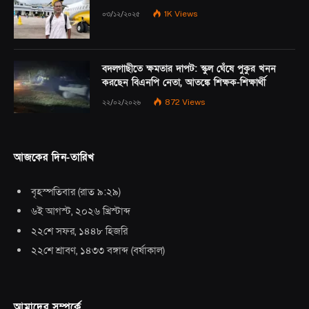
০৩/১২/২০২৫
1K
Views
বদলগাছীতে ক্ষমতার দাপট: স্কুল ঘেঁষে পুকুর খনন
করছেন বিএনপি নেতা, আতঙ্কে শিক্ষক-শিক্ষার্থী
২২/০২/২০২৬
872
Views
আজকের দিন-তারিখ
বৃহস্পতিবার
(
রাত ৯:২৯
)
৬ই আগস্ট, ২০২৬ খ্রিস্টাব্দ
২২শে সফর, ১৪৪৮ হিজরি
২২শে শ্রাবণ, ১৪৩৩ বঙ্গাব্দ
(
বর্ষাকাল
)
আমাদের সম্পর্কে