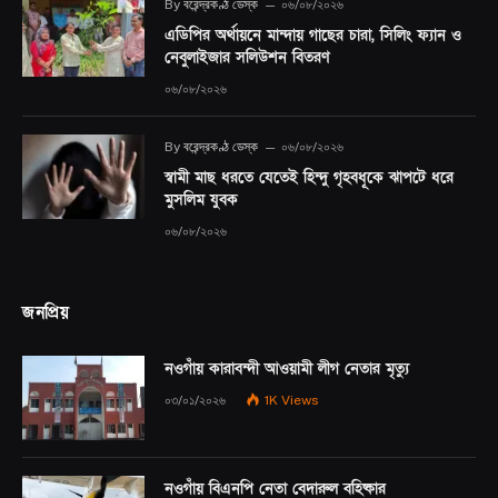
By
বরেন্দ্রকণ্ঠ ডেস্ক
০৬/০৮/২০২৬
এডিপির অর্থায়নে মান্দায় গাছের চারা, সিলিং ফ্যান ও
নেবুলাইজার সলিউশন বিতরণ
০৬/০৮/২০২৬
By
বরেন্দ্রকণ্ঠ ডেস্ক
০৬/০৮/২০২৬
স্বামী মাছ ধরতে যেতেই হিন্দু গৃহবধূকে ঝাপটে ধরে
মুসলিম যুবক
০৬/০৮/২০২৬
জনপ্রিয়
নওগাঁয় কারাবন্দী আওয়ামী লীগ নেতার মৃত্যু
০৩/০১/২০২৬
1K
Views
নওগাঁয় বিএনপি নেতা বেদারুল বহিষ্কার