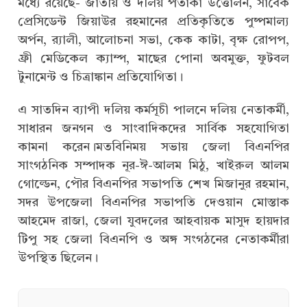
মধ্যে রয়েছে- জাতীয় ও দলিয় পতাকা উত্তোলন, সাবেক
প্রেসিডেন্ট জিয়াউর রহমানের প্রতিকৃতিতে পুষ্পমাল্য
অর্পন, র‍্যালী, আলোচনা সভা, কেক কাটা, বৃক্ষ রোপপ,
ফ্রী মেডিকেল ক্যাম্প, মাছের পোনা অবমুক্ত, ফুটবল
টুনামেন্ট ও চিত্রাঙ্কান প্রতিযোগিতা।
এ সাতদিন ব্যাপী দলিয় কর্মসূচী পালনে দলিয় নেতাকর্মী,
সাধারন জনগন ও সাংবাদিকদের সার্বিক সহযোগিতা
কামনা করেন।মতবিনিময় সভায় জেলা বিএনপির
সাংগঠনিক সম্পাদক নূর-ঈ-আলম মিঠু, খাইরুল আলম
গোল্ডেন, পৌর বিএনপির সভাপতি শেখ মিজানুর রহমান,
সদর উপজেলা বিএনপির সভাপতি দেওয়ান মোস্তাক
আহমেদ রাজা, জেলা যুবদলের আহবায়ক মাসুদ হায়দার
টিপু সহ জেলা বিএনপি ও অঙ্গ সংগঠনের নেতাকর্মীরা
উপস্থিত ছিলেন।