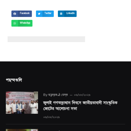
Facebook
Twitter
LinkedIn
WhatsApp
পছন্দগুলি
By
বরেন্দ্রকণ্ঠ ডেস্ক
০৬/০৮/২০২৬
জুলাই গণঅভ্যুত্থান দিবসে জাতীয়তাবাদী সাংস্কৃতিক
জোটের আলোচনা সভা
০৬/০৮/২০২৬