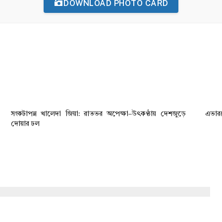
DOWNLOAD PHOTO CARD
সংকটাপন্ন খালেদা জিয়া: রাতভর অপেক্ষা–উৎকণ্ঠায় দেশজুড়ে
এভারক
দোয়ার ঢল