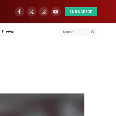
SUBSCRIBE
Facebook
X
Instagram
YouTube
(Twitter)
ই-পেপার