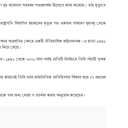
এবং দৃঢ় মনোবল সবসময় পথপ্রদর্শক হিসেবে কাজ করেছে। তার মৃত্যুতে
রাষ্ট্রপতি জিয়াউর রহমানের মৃত্যুর পর একজন সাধারণ গৃহবধূ থেকে
 শিক্ষার অগ্রগতির ক্ষেত্রে একটি ঐতিহাসিক মাইলফলক। এ ছাড়া ১৯৯১
য়ে নিয়ে গেছে।
৯৯১ থেকে ২০০১ সাল পর্যন্ত প্রতিটি নির্বাচনে তিনি পাঁচটি পৃথক
নের কারণেই তিনি চরম রাজনৈতিক প্রতিহিংসার শিকার হয়ে ১৭ বছরের
থেকে তার জন্য দোয়া ও প্রার্থনা করার অনুরোধ করেছেন।