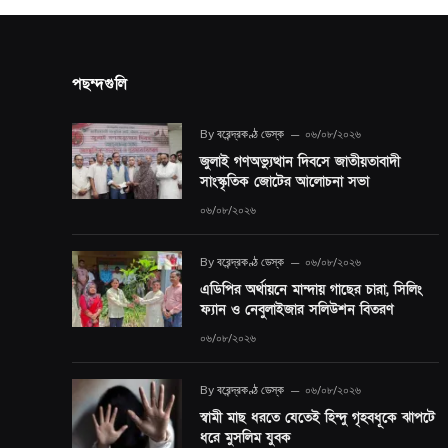
পছন্দগুলি
By
বরেন্দ্রকণ্ঠ ডেস্ক
০৬/০৮/২০২৬
জুলাই গণঅভ্যুত্থান দিবসে জাতীয়তাবাদী
সাংস্কৃতিক জোটের আলোচনা সভা
০৬/০৮/২০২৬
By
বরেন্দ্রকণ্ঠ ডেস্ক
০৬/০৮/২০২৬
এডিপির অর্থায়নে মান্দায় গাছের চারা, সিলিং
ফ্যান ও নেবুলাইজার সলিউশন বিতরণ
০৬/০৮/২০২৬
By
বরেন্দ্রকণ্ঠ ডেস্ক
০৬/০৮/২০২৬
স্বামী মাছ ধরতে যেতেই হিন্দু গৃহবধূকে ঝাপটে
ধরে মুসলিম যুবক