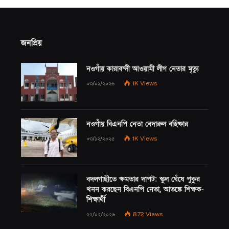
জনপ্রিয়
নওগাঁয় কারাবন্দী আওয়ামী লীগ নেতার মৃত্যু
০৩/০১/২০২৬
1K
Views
নওগাঁয় বিএনপি নেতা বেদারুল বহিষ্কার
০৩/১২/২০২৫
1K
Views
বদলগাছীতে ক্ষমতার দাপট: স্কুল ঘেঁষে পুকুর
খনন করছেন বিএনপি নেতা, আতঙ্কে শিক্ষক-
শিক্ষার্থী
২২/০২/২০২৬
872
Views