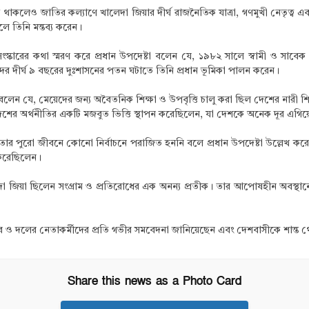
থাকলেও জাতির কল্যাণে খালেদা জিয়ার দীর্ঘ রাজনৈতিক যাত্রা, গণমুখী নেতৃত্ব 
 তিনি মন্তব্য করেন।
্কারের কথা স্মরণ করে প্রধান উপদেষ্টা বলেন যে, ১৯৮২ সালে স্বামী ও সাবেক 
ের দীর্ঘ ৯ বছরের দুঃশাসনের পতন ঘটাতে তিনি প্রধান ভূমিকা পালন করেন।
স বলেন যে, মেয়েদের জন্য অবৈতনিক শিক্ষা ও উপবৃত্তি চালু করা ছিল দেশের নারী
 দেশের অর্থনীতির একটি মজবুত ভিত্তি স্থাপন করেছিলেন, যা দেশকে অনেক দূর এগি
 পুরো জীবনে কোনো নির্বাচনে পরাজিত হননি বলে প্রধান উপদেষ্টা উল্লেখ করেন। ১
করেছিলেন।
দা জিয়া ছিলেন সংগ্রাম ও প্রতিরোধের এক অনন্য প্রতীক। তার আপোষহীন অবস্থা
িবার ও দলের নেতাকর্মীদের প্রতি গভীর সমবেদনা জানিয়েছেন এবং দেশবাসীকে শান্ত 
Share this news as a Photo Card