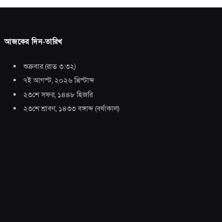
আজকের দিন-তারিখ
শুক্রবার
(
রাত ৩:৩২
)
৭ই আগস্ট, ২০২৬ খ্রিস্টাব্দ
২৩শে সফর, ১৪৪৮ হিজরি
২৩শে শ্রাবণ, ১৪৩৩ বঙ্গাব্দ
(
বর্ষাকাল
)