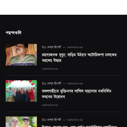
পছন্দগুলি
By
ডেস্ক রিপোর্ট
০৬/০৮/২০২৬
রহস্যজনক মৃত্যু; বাড়ির উঠানে অটোরিকশা চালকের
মরদেহ উদ্ধার
০৬/০৮/২০২৬
By
ডেস্ক রিপোর্ট
০৬/০৮/২০২৬
বদলগাছীতে মুক্তিনগর দাখিল মাদ্রাসার নবনির্মিত
ভবনের উদ্বোধন
০৬/০৮/২০২৬
By
ডেস্ক রিপোর্ট
০৬/০৮/২০২৬