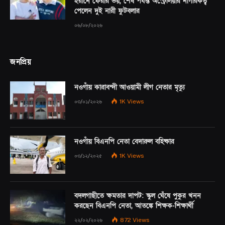
ইরানে ফেরার ভয়, শেষ পর্যন্ত অস্ট্রেলিয়ার নাগরিকত্ব
পেলেন দুই নারী ফুটবলার
০৬/০৮/২০২৬
জনপ্রিয়
নওগাঁয় কারাবন্দী আওয়ামী লীগ নেতার মৃত্যু
০৩/০১/২০২৬
1K
Views
নওগাঁয় বিএনপি নেতা বেদারুল বহিষ্কার
০৩/১২/২০২৫
1K
Views
বদলগাছীতে ক্ষমতার দাপট: স্কুল ঘেঁষে পুকুর খনন
করছেন বিএনপি নেতা, আতঙ্কে শিক্ষক-শিক্ষার্থী
২২/০২/২০২৬
872
Views