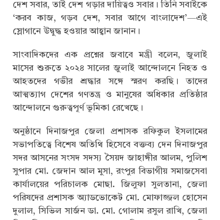
দেশ সবার, তাই দেশ গড়ার দায়িত্বও সবার। তিনি সবাইকে
‘করব কাজ, গড়ব দেশ, সবার আগে বাংলাদেশ’—এই
স্লোগানে উদ্বুদ্ধ হওয়ার আহ্বান জানান।
সাংবাদিকদের এক প্রশ্নের জবাবে মন্ত্রী বলেন, জুলাই
মাসের শুরুতে ২০২৪ সালের জুলাই আন্দোলনে নিহত ও
আহতদের গভীর শ্রদ্ধার সঙ্গে স্মরণ করছি। তাদের
আত্মত্যাগ দেশের গণতন্ত্র ও মানুষের অধিকার প্রতিষ্ঠার
আন্দোলনে গুরুত্বপূর্ণ ভূমিকা রেখেছে।
অনুষ্ঠানে দিনাজপুর জেলা প্রশাসক রফিকুল ইসলামের
সভাপতিত্বে বিশেষ অতিথি হিসেবে বক্তব্য দেন দিনাজপুর
সদর আসনের সংসদ সদস্য সৈয়দ জাহাঙ্গীর আলম, পুলিশ
সুপার মো. জেদান আল মুসা, রংপুর বিভাগীয় সমাজসেবা
কার্যালয়ের পরিচালক মোছা. জিলুফা সুলতানা, জেলা
পরিষদের প্রশাসক অ্যাডভোকেট মো. মোফাজ্জল হোসেন
দুলাল, সিভিল সার্জন ডা. মো. গোলাম রসুল রাখি, জেলা