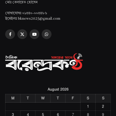
মোঃ বেলায়েত হোসেন
যোগাযোগঃ ০১৫৪০-০০৫৪৮৬
ইমেইলঃ bknews2025@gmail.com
Facebook
X
YouTube
WhatsApp
(Twitter)
August 2026
M
T
W
T
F
S
S
1
2
3
4
5
6
7
8
9