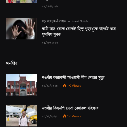
০৬/০৮/২০২৬
By
বরেন্দ্রকণ্ঠ ডেস্ক
০৬/০৮/২০২৬
স্বামী মাছ ধরতে যেতেই হিন্দু গৃহবধূকে ঝাপটে ধরে
মুসলিম যুবক
০৬/০৮/২০২৬
জনপ্রিয়
নওগাঁয় কারাবন্দী আওয়ামী লীগ নেতার মৃত্যু
০৩/০১/২০২৬
1K
Views
নওগাঁয় বিএনপি নেতা বেদারুল বহিষ্কার
০৩/১২/২০২৫
1K
Views