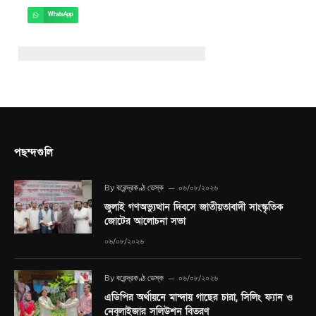
WhatsApp
পছন্দগুলি
By
বরেন্দ্রকণ্ঠ ডেস্ক
০৬/০৮/২০২৬
জুলাই গণঅভ্যুত্থান দিবসে জাতীয়তাবাদী সাংস্কৃতিক
জোটের আলোচনা সভা
০৬/০৮/২০২৬
By
বরেন্দ্রকণ্ঠ ডেস্ক
০৬/০৮/২০২৬
এডিপির অর্থায়নে মান্দায় গাছের চারা, সিলিং ফ্যান ও
নেবুলাইজার সলিউশন বিতরণ