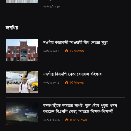
০৫/০৮/২০২৬
জনপ্রিয়
নওগাঁয় কারাবন্দী আওয়ামী লীগ নেতার মৃত্যু
০৩/০১/২০২৬
1K
Views
নওগাঁয় বিএনপি নেতা বেদারুল বহিষ্কার
০৩/১২/২০২৫
1K
Views
বদলগাছীতে ক্ষমতার দাপট: স্কুল ঘেঁষে পুকুর খনন
করছেন বিএনপি নেতা, আতঙ্কে শিক্ষক-শিক্ষার্থী
২২/০২/২০২৬
872
Views