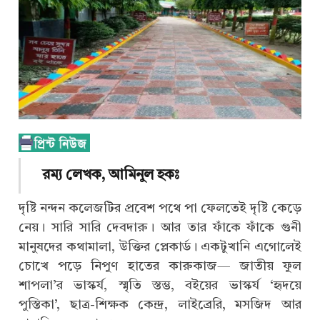
রম্য লেখক, আমিনুল হকঃ
দৃষ্টি নন্দন কলেজটির প্রবেশ পথে পা ফেলতেই দৃষ্টি কেড়ে
নেয়। সারি সারি দেবদারু। আর তার ফাঁকে ফাঁকে গুনী
মানুষদের কথামালা, উক্তির প্লেকার্ড। একটুখানি এগোলেই
চোখে পড়ে নিপুণ হাতের কারুকাজ— জাতীয় ফুল
শাপলা’র ভাস্কর্য, স্মৃতি স্তম্ভ, বইয়ের ভাস্কর্য ‘হৃদয়ে
পুস্তিকা’, ছাত্র-শিক্ষক কেন্দ্র, লাইব্রেরি, মসজিদ আর