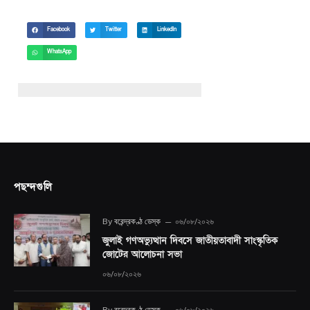
Facebook
Twitter
LinkedIn
WhatsApp
পছন্দগুলি
By
বরেন্দ্রকণ্ঠ ডেস্ক
০৬/০৮/২০২৬
জুলাই গণঅভ্যুত্থান দিবসে জাতীয়তাবাদী সাংস্কৃতিক
জোটের আলোচনা সভা
০৬/০৮/২০২৬