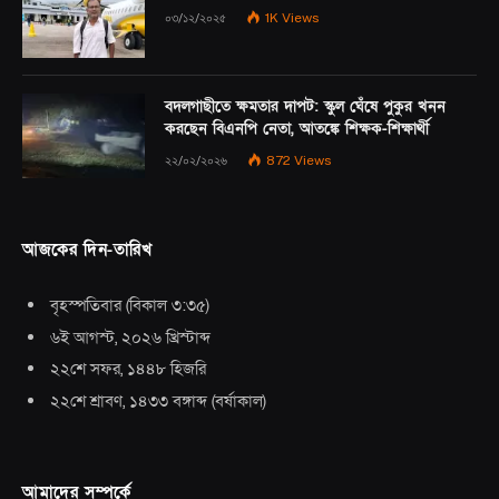
০৩/১২/২০২৫
1K
Views
বদলগাছীতে ক্ষমতার দাপট: স্কুল ঘেঁষে পুকুর খনন
করছেন বিএনপি নেতা, আতঙ্কে শিক্ষক-শিক্ষার্থী
২২/০২/২০২৬
872
Views
আজকের দিন-তারিখ
বৃহস্পতিবার
(
বিকাল ৩:৩৫
)
৬ই আগস্ট, ২০২৬ খ্রিস্টাব্দ
২২শে সফর, ১৪৪৮ হিজরি
২২শে শ্রাবণ, ১৪৩৩ বঙ্গাব্দ
(
বর্ষাকাল
)
আমাদের সম্পর্কে