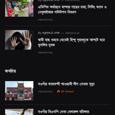
By
বরেন্দ্রকণ্ঠ ডেস্ক
০৬/০৮/২০২৬
এডিপির অর্থায়নে মান্দায় গাছের চারা, সিলিং ফ্যান ও
নেবুলাইজার সলিউশন বিতরণ
০৬/০৮/২০২৬
By
বরেন্দ্রকণ্ঠ ডেস্ক
০৬/০৮/২০২৬
স্বামী মাছ ধরতে যেতেই হিন্দু গৃহবধূকে ঝাপটে ধরে
মুসলিম যুবক
০৬/০৮/২০২৬
জনপ্রিয়
নওগাঁয় কারাবন্দী আওয়ামী লীগ নেতার মৃত্যু
০৩/০১/২০২৬
1K
Views
নওগাঁয় বিএনপি নেতা বেদারুল বহিষ্কার