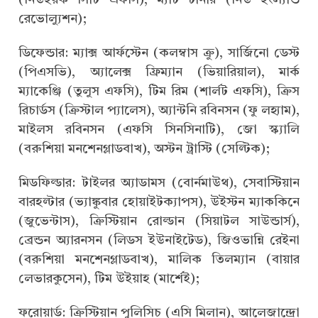
(নিউইয়র্ক সিটি এফসি), ম্যাট টার্নার (নিউ ইংল্যান্ড
রেভোল্যুশন);
ডিফেন্ডার: ম্যাক্স আর্ফস্টেন (কলম্বাস ক্রু), সার্জিনো ডেস্ট
(পিএসভি), অ্যালেক্স ফ্রিম্যান (ভিয়ারিয়াল), মার্ক
ম্যাকেঞ্জি (তুলুস এফসি), টিম রিম (শার্লট এফসি), ক্রিস
রিচার্ডস (ক্রিস্টাল প্যালেস), অ্যান্টনি রবিনসন (ফু লহ্যাম),
মাইলস রবিনসন (এফসি সিনসিনাটি), জো স্ক্যালি
(বরুশিয়া মনশেনগ্লাডবাখ), অস্টন ট্রাস্টি (সেল্টিক);
মিডফিল্ডার: টাইলর অ্যাডামস (বোর্নমাউথ), সেবাস্টিয়ান
বারহল্টার (ভ্যাঙ্কুবার হোয়াইটক্যাপস), উইস্টন ম্যাককিনে
(জুভেন্টাস), ক্রিস্টিয়ান রোল্ডান (সিয়াটল সাউন্ডার্স),
ব্রেন্ডন অ্যারনসন (লিডস ইউনাইটেড), জিওভান্নি রেইনা
(বরুশিয়া মনশেনগ্লাডবাখ), মালিক তিলম্যান (বায়ার
লেভারকুসেন), টিম উইয়াহ (মার্শেই);
ফরোয়ার্ড: ক্রিস্টিয়ান পুলিসিচ (এসি মিলান), আলেজান্দ্রো