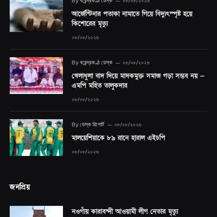
By
বরেন্দ্রকণ্ঠ ডেস্ক
০৮/০৮/২০২৬
আর্জেন্টিনার পতাকা নামাতে গিয়ে বিদ্যুৎস্পৃষ্ট হয়ে
কিশোরের মৃত্যু
০৮/০৮/২০২৬
By
বরেন্দ্রকণ্ঠ ডেস্ক
০৮/০৮/২০২৬
খেলাধুলা বাদ দিয়ে মাদকমুক্ত সমাজ গড়া সম্ভব নয় —
এমপি মহিত তালুকদার
০৮/০৮/২০২৬
By
ডেস্ক রিপোর্ট
০৮/০৮/২০২৬
মালয়েশিয়াকে ৮৯ রানে হারাল এইচপি
০৮/০৮/২০২৬
জনপ্রিয়
নওগাঁয় কারাবন্দী আওয়ামী লীগ নেতার মৃত্যু