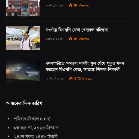
০৩/০১/২০২৬
1K
Views
নওগাঁয় বিএনপি নেতা বেদারুল বহিষ্কার
০৩/১২/২০২৫
1K
Views
বদলগাছীতে ক্ষমতার দাপট: স্কুল ঘেঁষে পুকুর খনন
করছেন বিএনপি নেতা, আতঙ্কে শিক্ষক-শিক্ষার্থী
২২/০২/২০২৬
872
Views
আজকের দিন-তারিখ
শনিবার
(
বিকাল ৪:৪৭
)
৮ই আগস্ট, ২০২৬ খ্রিস্টাব্দ
২৪শে সফর, ১৪৪৮ হিজরি