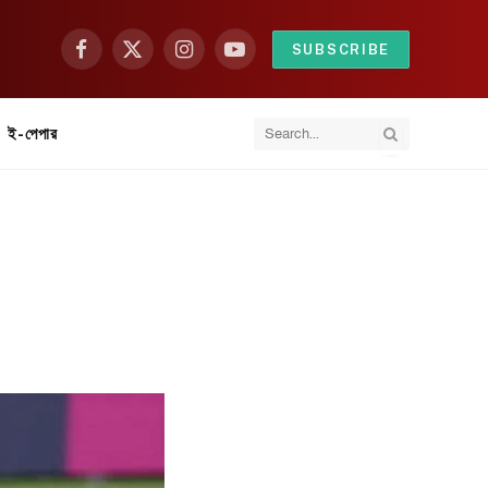
SUBSCRIBE
Facebook
X
Instagram
YouTube
(Twitter)
ই-পেপার