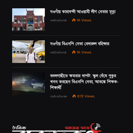
নওগাঁয় কারাবন্দী আওয়ামী লীগ নেতার মৃত্যু
০৩/০১/২০২৬
1K
Views
নওগাঁয় বিএনপি নেতা বেদারুল বহিষ্কার
০৩/১২/২০২৫
1K
Views
বদলগাছীতে ক্ষমতার দাপট: স্কুল ঘেঁষে পুকুর
খনন করছেন বিএনপি নেতা, আতঙ্কে শিক্ষক-
শিক্ষার্থী
২২/০২/২০২৬
872
Views