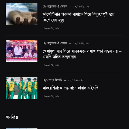
By
বরেন্দ্রকণ্ঠ ডেস্ক
০৮/০৮/২০২৬
আর্জেন্টিনার পতাকা নামাতে গিয়ে বিদ্যুৎস্পৃষ্ট হয়ে
কিশোরের মৃত্যু
০৮/০৮/২০২৬
By
বরেন্দ্রকণ্ঠ ডেস্ক
০৮/০৮/২০২৬
খেলাধুলা বাদ দিয়ে মাদকমুক্ত সমাজ গড়া সম্ভব নয় —
এমপি মহিত তালুকদার
০৮/০৮/২০২৬
By
ডেস্ক রিপোর্ট
০৮/০৮/২০২৬
মালয়েশিয়াকে ৮৯ রানে হারাল এইচপি
০৮/০৮/২০২৬
জনপ্রিয়