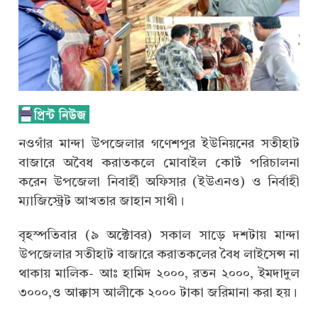
নওগাঁর মান্দা উপজেলার গণেশপুর ইউনিয়নের সতীহাট
বাজারে অবৈধ করাতকলে মোবাইল কোর্ট পরিচালনা
করেন উপজেলা নিবার্হী অফিসার (ইউএনও) ও নির্বাহী
ম্যাজিস্ট্রেট আখতার জাহান সাথী।
বৃহস্পতিবার (৯ অক্টোবর) সকাল সাড়ে দশটায় মান্দা
উপজেলার সতীহাট বাজারে করাতকলের বৈধ লাইসেন্স না
থাকায় মালিক- আঃ হামিদ ২০০০, রতন ২০০০, ইমদাদুল
৩০০০,ও আক্কাস আলীকে ২০০০ টাকা জরিমানা করা হয়।