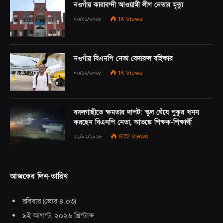
নওগাঁয় কারাবন্দী আওয়ামী লীগ নেতার মৃত্যু
০৩/০১/২০২৬
1K
Views
নওগাঁয় বিএনপি নেতা বেদারুল বহিষ্কার
০৩/১২/২০২৫
1K
Views
বদলগাছীতে ক্ষমতার দাপট: স্কুল ঘেঁষে পুকুর খনন
করছেন বিএনপি নেতা, আতঙ্কে শিক্ষক-শিক্ষার্থী
২২/০২/২০২৬
872
Views
আজকের দিন-তারিখ
রবিবার
(
ভোর ৪:০৩
)
৯ই আগস্ট, ২০২৬ খ্রিস্টাব্দ