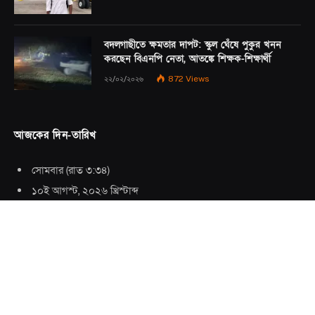
বদলগাছীতে ক্ষমতার দাপট: স্কুল ঘেঁষে পুকুর খনন
করছেন বিএনপি নেতা, আতঙ্কে শিক্ষক-শিক্ষার্থী
২২/০২/২০২৬
872
Views
আজকের দিন-তারিখ
সোমবার
(
রাত ৩:৩৪
)
১০ই আগস্ট, ২০২৬ খ্রিস্টাব্দ
২৬শে সফর, ১৪৪৮ হিজরি
২৬শে শ্রাবণ, ১৪৩৩ বঙ্গাব্দ
(
বর্ষাকাল
)
আমাদের সম্পর্কে