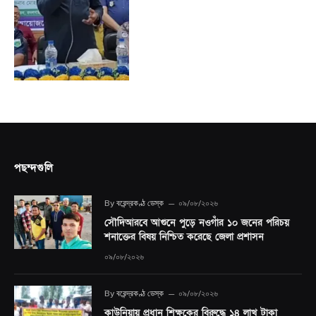
পছন্দগুলি
By
বরেন্দ্রকণ্ঠ ডেস্ক
০৯/০৮/২০২৬
সৌদিআরবে আগুনে পুড়ে নওগাঁর ১০ জনের পরিচয়
শনাক্তের বিষয় নিশ্চিত করেছে জেলা প্রশাসন
০৯/০৮/২০২৬
By
বরেন্দ্রকণ্ঠ ডেস্ক
০৯/০৮/২০২৬
কাউনিয়ায় প্রধান শিক্ষকের বিরুদ্ধে ১৪ লাখ টাকা