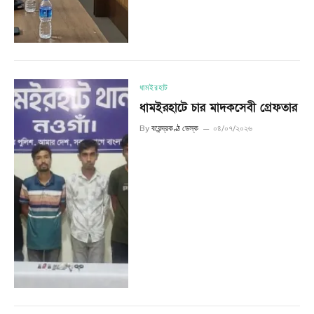
ধামইরহাট
ধামইরহাটে চার মাদকসেবী গ্রেফতার
By
বরেন্দ্রকণ্ঠ ডেস্ক
০৪/০৭/২০২৬