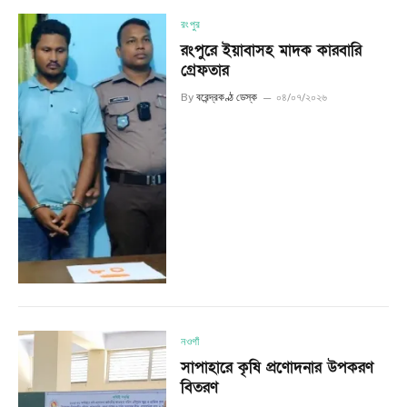
রংপুর
রংপুরে ইয়াবাসহ মাদক কারবারি
গ্রেফতার
By
বরেন্দ্রকণ্ঠ ডেস্ক
০৪/০৭/২০২৬
নওগাঁ
সাপাহারে কৃষি প্রণোদনার উপকরণ
বিতরণ