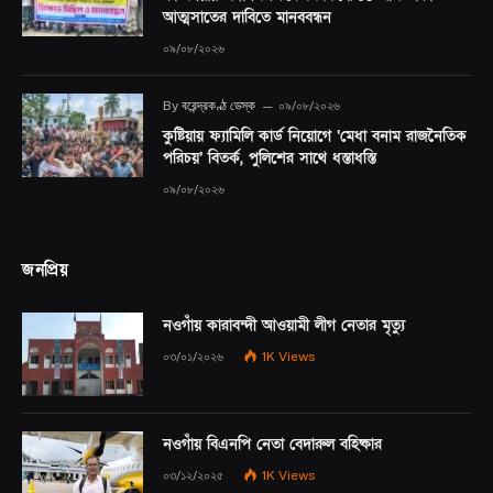
আত্মসাতের দাবিতে মানববন্ধন
০৯/০৮/২০২৬
By
বরেন্দ্রকণ্ঠ ডেস্ক
০৯/০৮/২০২৬
কুষ্টিয়ায় ফ্যামিলি কার্ড নিয়োগে ‘মেধা বনাম রাজনৈতিক
পরিচয়’ বিতর্ক, পুলিশের সাথে ধস্তাধস্তি
০৯/০৮/২০২৬
জনপ্রিয়
নওগাঁয় কারাবন্দী আওয়ামী লীগ নেতার মৃত্যু
০৩/০১/২০২৬
1K
Views
নওগাঁয় বিএনপি নেতা বেদারুল বহিষ্কার
০৩/১২/২০২৫
1K
Views