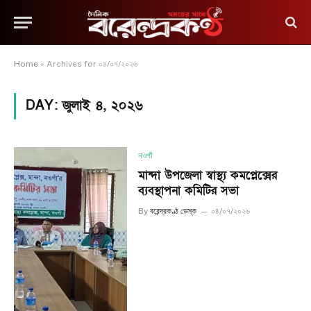
Home
»
Archives for ০৪/০৭/২০২৬
DAY:
জুলাই ৪, ২০২৬
নওগাঁ
মান্দা উপজেলা স্বাস্থ্য কমপ্লেক্সের
ব্যবস্থাপনা কমিটির সভা
By
বরেন্দ্রকণ্ঠ ডেস্ক
০৪/০৭/২০২৬