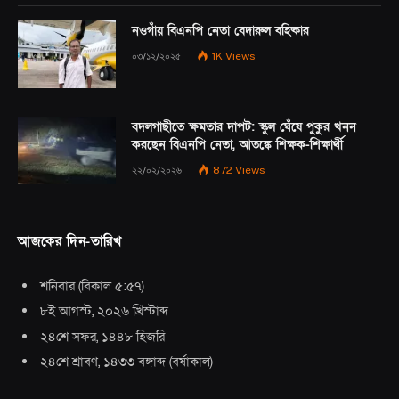
নওগাঁয় বিএনপি নেতা বেদারুল বহিষ্কার
০৩/১২/২০২৫
1K
Views
বদলগাছীতে ক্ষমতার দাপট: স্কুল ঘেঁষে পুকুর খনন
করছেন বিএনপি নেতা, আতঙ্কে শিক্ষক-শিক্ষার্থী
২২/০২/২০২৬
872
Views
আজকের দিন-তারিখ
শনিবার
(
বিকাল ৫:৫৭
)
৮ই আগস্ট, ২০২৬ খ্রিস্টাব্দ
২৪শে সফর, ১৪৪৮ হিজরি
২৪শে শ্রাবণ, ১৪৩৩ বঙ্গাব্দ
(
বর্ষাকাল
)