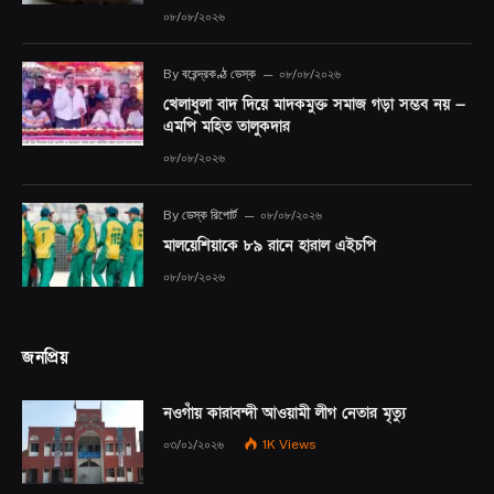
০৮/০৮/২০২৬
By
বরেন্দ্রকণ্ঠ ডেস্ক
০৮/০৮/২০২৬
খেলাধুলা বাদ দিয়ে মাদকমুক্ত সমাজ গড়া সম্ভব নয় —
এমপি মহিত তালুকদার
০৮/০৮/২০২৬
By
ডেস্ক রিপোর্ট
০৮/০৮/২০২৬
মালয়েশিয়াকে ৮৯ রানে হারাল এইচপি
০৮/০৮/২০২৬
জনপ্রিয়
নওগাঁয় কারাবন্দী আওয়ামী লীগ নেতার মৃত্যু
০৩/০১/২০২৬
1K
Views