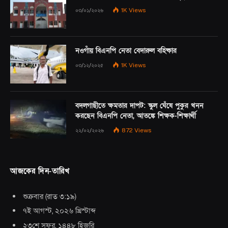
০৩/০১/২০২৬
1K
Views
নওগাঁয় বিএনপি নেতা বেদারুল বহিষ্কার
০৩/১২/২০২৫
1K
Views
বদলগাছীতে ক্ষমতার দাপট: স্কুল ঘেঁষে পুকুর খনন
করছেন বিএনপি নেতা, আতঙ্কে শিক্ষক-শিক্ষার্থী
২২/০২/২০২৬
872
Views
আজকের দিন-তারিখ
শুক্রবার
(
রাত ৩:১৯
)
৭ই আগস্ট, ২০২৬ খ্রিস্টাব্দ
২৩শে সফর, ১৪৪৮ হিজরি