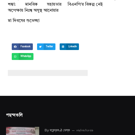
শঙ্কা: মানবিক সহায়তার
বিএনপি’র বিকল্প নেই
অপেক্ষায় নিঃশ্ব অসুস্থ আনোয়ার
মা দিবসের শুভেচ্ছা
Facebook
Twitter
LinkedIn
WhatsApp
পছন্দগুলি
By
বরেন্দ্রকণ্ঠ ডেস্ক
০৬/০৮/২০২৬