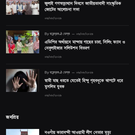
জুলাই গণঅভ্যুত্থান দিবসে জাতীয়তাবাদী সাংস্কৃতিক
জোটের আলোচনা সভা
০৬/০৮/২০২৬
By
বরেন্দ্রকণ্ঠ ডেস্ক
০৬/০৮/২০২৬
এডিপির অর্থায়নে মান্দায় গাছের চারা, সিলিং ফ্যান ও
নেবুলাইজার সলিউশন বিতরণ
০৬/০৮/২০২৬
By
বরেন্দ্রকণ্ঠ ডেস্ক
০৬/০৮/২০২৬
স্বামী মাছ ধরতে যেতেই হিন্দু গৃহবধূকে ঝাপটে ধরে
মুসলিম যুবক
০৬/০৮/২০২৬
জনপ্রিয়
নওগাঁয় কারাবন্দী আওয়ামী লীগ নেতার মৃত্যু