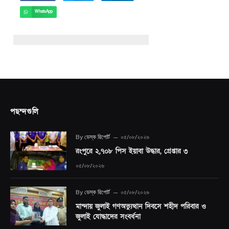
WhatsApp
পছন্দগুলি
By
ডেস্ক রিপোর্ট
০৫/০৮/২০২৬
রংপুরে ২,৭০৮ পিস ইয়াবা উদ্ধার, গ্রেপ্তার ৩
০৫/০৮/২০২৬
By
ডেস্ক রিপোর্ট
০৫/০৮/২০২৬
মান্দায় জুলাই গণঅভ্যুত্থান দিবসে শহীদ পরিবার ও
জুলাই যোদ্ধাদের সংবর্ধনা