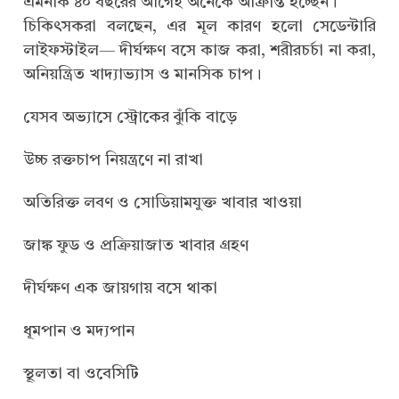
এমনকি ৪০ বছরের আগেই অনেকে আক্রান্ত হচ্ছেন।
চিকিৎসকরা বলছেন, এর মূল কারণ হলো সেডেন্টারি
লাইফস্টাইল— দীর্ঘক্ষণ বসে কাজ করা, শরীরচর্চা না করা,
অনিয়ন্ত্রিত খাদ্যাভ্যাস ও মানসিক চাপ।
যেসব অভ্যাসে স্ট্রোকের ঝুঁকি বাড়ে
উচ্চ রক্তচাপ নিয়ন্ত্রণে না রাখা
অতিরিক্ত লবণ ও সোডিয়ামযুক্ত খাবার খাওয়া
জাঙ্ক ফুড ও প্রক্রিয়াজাত খাবার গ্রহণ
দীর্ঘক্ষণ এক জায়গায় বসে থাকা
ধূমপান ও মদ্যপান
স্থূলতা বা ওবেসিটি