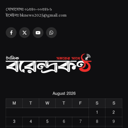
যোগাযোগঃ ০১৫৪০-০০৫৪৮৬
ইমেইলঃ bknews2025@gmail.com
Facebook
X
YouTube
WhatsApp
(Twitter)
August 2026
M
T
W
T
F
S
S
1
2
3
4
5
6
7
8
9