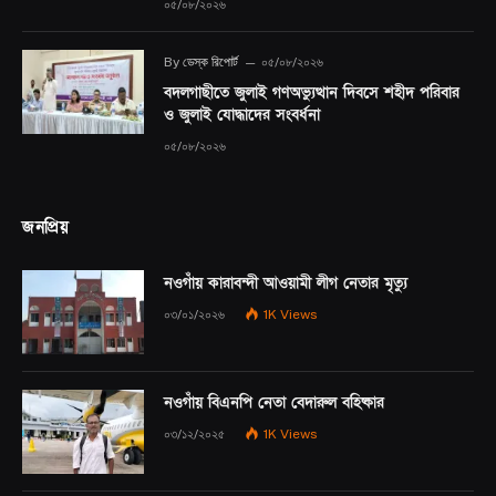
০৫/০৮/২০২৬
By
ডেস্ক রিপোর্ট
০৫/০৮/২০২৬
বদলগাছীতে জুলাই গণঅভ্যুত্থান দিবসে শহীদ পরিবার
ও জুলাই যোদ্ধাদের সংবর্ধনা
০৫/০৮/২০২৬
জনপ্রিয়
নওগাঁয় কারাবন্দী আওয়ামী লীগ নেতার মৃত্যু
০৩/০১/২০২৬
1K
Views
নওগাঁয় বিএনপি নেতা বেদারুল বহিষ্কার
০৩/১২/২০২৫
1K
Views