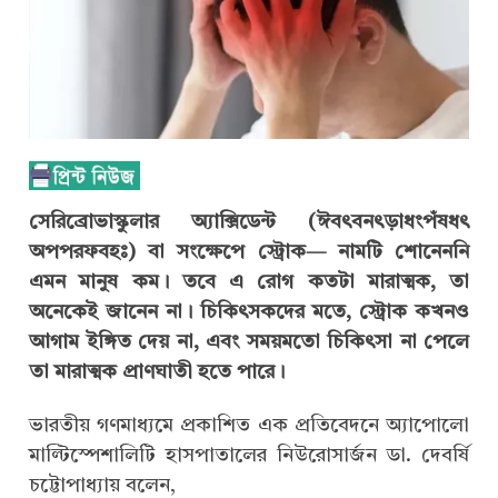
সেরিব্রোভাস্কুলার অ্যাক্সিডেন্ট (ঈবৎবনৎড়াধংপঁষধৎ
অপপরফবহঃ) বা সংক্ষেপে স্ট্রোক— নামটি শোনেননি
এমন মানুষ কম। তবে এ রোগ কতটা মারাত্মক, তা
অনেকেই জানেন না। চিকিৎসকদের মতে, স্ট্রোক কখনও
আগাম ইঙ্গিত দেয় না, এবং সময়মতো চিকিৎসা না পেলে
তা মারাত্মক প্রাণঘাতী হতে পারে।
ভারতীয় গণমাধ্যমে প্রকাশিত এক প্রতিবেদনে অ্যাপোলো
মাল্টিস্পেশালিটি হাসপাতালের নিউরোসার্জন ডা. দেবর্ষি
চট্টোপাধ্যায় বলেন,