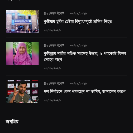
By
ডেস্ক রিপোর্ট
০৯/০৮/২০২৬
কুষ্টিয়ায় চুরির চেষ্টায় বিদ্যুৎস্পৃষ্টে শ্রমিক নিহত
০৯/০৮/২০২৬
By
ডেস্ক রিপোর্ট
০৯/০৮/২০২৬
কুমিল্লায় নারীর খণ্ডিত মরদেহ উদ্ধার, ৯ প্যাকেটে মিলল
দেহের অংশ
০৯/০৮/২০২৬
By
ডেস্ক রিপোর্ট
০৯/০৮/২০২৬
দল নির্বাচনে কেন থাকছেন না তামিম, জানালেন কারণ
০৯/০৮/২০২৬
জনপ্রিয়