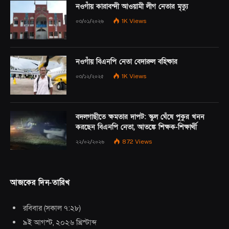
নওগাঁয় কারাবন্দী আওয়ামী লীগ নেতার মৃত্যু
০৩/০১/২০২৬
1K
Views
নওগাঁয় বিএনপি নেতা বেদারুল বহিষ্কার
০৩/১২/২০২৫
1K
Views
বদলগাছীতে ক্ষমতার দাপট: স্কুল ঘেঁষে পুকুর খনন
করছেন বিএনপি নেতা, আতঙ্কে শিক্ষক-শিক্ষার্থী
২২/০২/২০২৬
872
Views
আজকের দিন-তারিখ
রবিবার
(
সকাল ৭:২৮
)
৯ই আগস্ট, ২০২৬ খ্রিস্টাব্দ