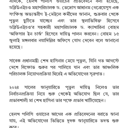
এদিকে, হেলথ পলিসি ওয়াচের প্রতিবেদনে বলা হয়েছে,
ডব্লিউএইচও মহাপরিচালক ড. তেদ্রোস আধানম গেব্রেয়েসুস এক
সংক্ষিপ্ত অভ্যন্তরীণ ই-মেইলে কর্মীদের জানান, শুক্রবার থেকে
পুতুল ছুটিতে যাচ্ছেন এবং তার স্থলাভিষিক্ত হিসেবে
ডব্লিউএইচও’র সহকারী মহাপরিচালক ড. ক্যাথারিনা বোহম
‘অফিসার ইন চার্জ’ হিসেবে দায়িত্ব পালন করবেন। বোহম ১৫
জুলাই মঙ্গলবার নয়াদিল্লির অফিসে যোগ দেবেন বলে জানানো
হয়েছে।
সাবেক প্রধানমন্ত্রী শেখ হাসিনার মেয়ে পুতুল, যিনি গত আগস্টে
দেশে বিক্ষোভ শুরুর পর পালিয়ে যান এবং তার আঞ্চলিক
পরিচালক নিয়োগপ্রক্রিয়া ঘিরেই এ অভিযোগের সূত্রপাত।
২০২৪ সালের জানুয়ারিতে পুতুল দায়িত্ব নিলেও তার
নির্বাচনপ্রক্রিয়া নিয়ে শুরু থেকেই অভিযোগ ছিল যে, তার
প্রভাবশালী মা শেখ হাসিনা তার পক্ষে প্রভাব খাটিয়েছেন।
হেলথ পলিসি ওয়াচের আগের এক প্রতিবেদনের বরাতে জানা
যায়, এই অভিযোগের ভিত্তিতে দুদক জানুয়ারিতে তদন্ত শুরু
করে।