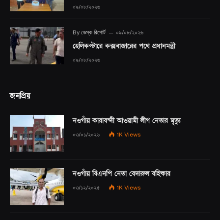
০৯/০৮/২০২৬
By
ডেস্ক রিপোর্ট
০৯/০৮/২০২৬
হেলিকপ্টারে কক্সবাজারের পথে প্রধানমন্ত্রী
০৯/০৮/২০২৬
জনপ্রিয়
নওগাঁয় কারাবন্দী আওয়ামী লীগ নেতার মৃত্যু
০৩/০১/২০২৬
1K
Views
নওগাঁয় বিএনপি নেতা বেদারুল বহিষ্কার
০৩/১২/২০২৫
1K
Views