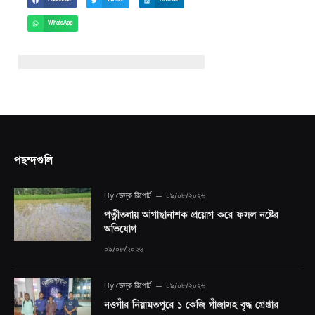
Facebook
Twitter
LinkedIn
WhatsApp
পছন্দগুলি
By
ডেস্ক রিপোর্ট
০৯/০৮/২০২৬
পত্নীতলায় আগাছানাশক প্রয়োগ করে ফসল নষ্টের
অভিযোগ
০৯/০৮/২০২৬
By
ডেস্ক রিপোর্ট
০৯/০৮/২০২৬
নওগাঁর নিয়ামতপুরে ১ কেজি গাঁজাসহ বৃদ্ধ গ্রেপ্তার