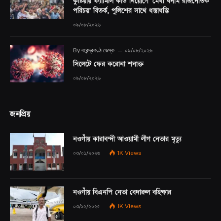
কুষ্টিয়ায় ফ্যামিলি কার্ড নিয়োগে ‘মেধা বনাম রাজনৈতিক
পরিচয়’ বিতর্ক, পুলিশের সাথে ধস্তাধস্তি
০৯/০৮/২০২৬
By
বরেন্দ্রকণ্ঠ ডেস্ক
০৯/০৮/২০২৬
সিলেটে ফের করোনা শনাক্ত
০৯/০৮/২০২৬
জনপ্রিয়
নওগাঁয় কারাবন্দী আওয়ামী লীগ নেতার মৃত্যু
০৩/০১/২০২৬
1K
Views
নওগাঁয় বিএনপি নেতা বেদারুল বহিষ্কার
০৩/১২/২০২৫
1K
Views