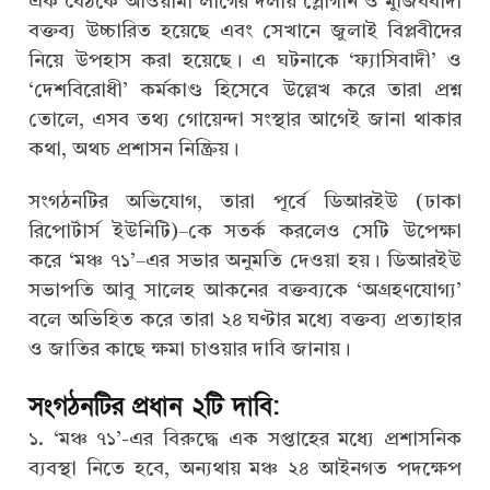
এক বৈঠকে আওয়ামী লীগের দলীয় স্লোগান ও মুজিববাদী
বক্তব্য উচ্চারিত হয়েছে এবং সেখানে জুলাই বিপ্লবীদের
নিয়ে উপহাস করা হয়েছে। এ ঘটনাকে ‘ফ্যাসিবাদী’ ও
‘দেশবিরোধী’ কর্মকাণ্ড হিসেবে উল্লেখ করে তারা প্রশ্ন
তোলে, এসব তথ্য গোয়েন্দা সংস্থার আগেই জানা থাকার
কথা, অথচ প্রশাসন নিষ্ক্রিয়।
সংগঠনটির অভিযোগ, তারা পূর্বে ডিআরইউ (ঢাকা
রিপোর্টার্স ইউনিটি)–কে সতর্ক করলেও সেটি উপেক্ষা
করে ‘মঞ্চ ৭১’–এর সভার অনুমতি দেওয়া হয়। ডিআরইউ
সভাপতি আবু সালেহ আকনের বক্তব্যকে ‘অগ্রহণযোগ্য’
বলে অভিহিত করে তারা ২৪ ঘণ্টার মধ্যে বক্তব্য প্রত্যাহার
ও জাতির কাছে ক্ষমা চাওয়ার দাবি জানায়।
সংগঠনটির প্রধান ২টি দাবি:
১. ‘মঞ্চ ৭১’-এর বিরুদ্ধে এক সপ্তাহের মধ্যে প্রশাসনিক
ব্যবস্থা নিতে হবে, অন্যথায় মঞ্চ ২৪ আইনগত পদক্ষেপ