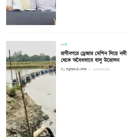
নওগাঁ
রাণীনগরে ড্রেজার মেশিন দিয়ে নদী
থেকে অবৈধভাবে বালু উত্তোলন
By
বরেন্দ্রকণ্ঠ ডেস্ক
১১/০৬/২০২৬