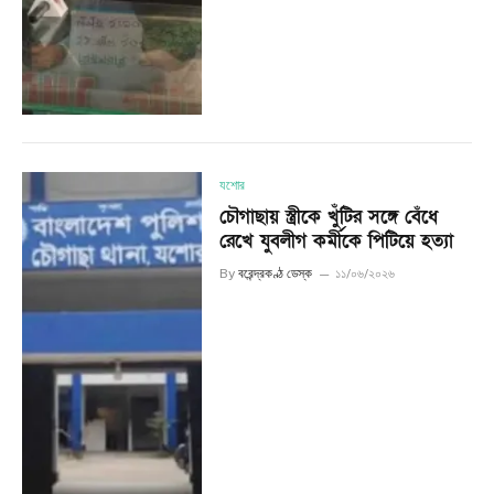
যশোর
চৌগাছায় স্ত্রীকে খুঁটির সঙ্গে বেঁধে
রেখে যুবলীগ কর্মীকে পিটিয়ে হত্যা
By
বরেন্দ্রকণ্ঠ ডেস্ক
১১/০৬/২০২৬