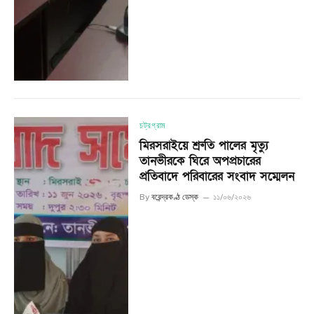
চট্রগ্রাম
মিরসরাইয়ে শ্রুতি পালের মৃত্যু
তানভীরকে ঘিরে অপপ্রচারের
প্রতিবাদে পরিবারের সংবাদ সম্মেলন
By
বরেন্দ্রকণ্ঠ ডেস্ক
১১/০৬/২০২৬