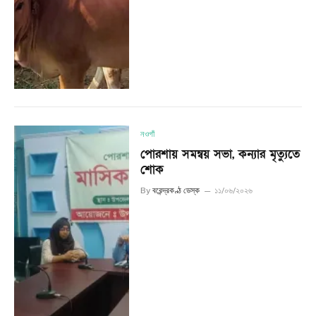
নওগাঁ
পোরশায় সমন্বয় সভা, কন্যার মৃত্যুতে
শোক
By
বরেন্দ্রকণ্ঠ ডেস্ক
১১/০৬/২০২৬