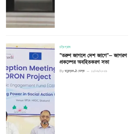
চট্রগ্রাম
“তরুণ জাগলে দেশ জাগে”— জাগরণ
প্রকল্পের অবহিতকরণ সভা
By
বরেন্দ্রকণ্ঠ ডেস্ক
১১/০৬/২০২৬