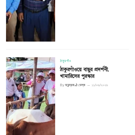
ঠাকুরগাঁও
ঠাকুরগাঁওয়ে বাছুর প্রদর্শনী,
খামারিদের পুরস্কার
By
বরেন্দ্রকণ্ঠ ডেস্ক
১১/০৬/২০২৬