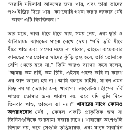
“ফরাসি মহিলারা আনন্দের জন্য খায়, এবং তারা তাদের
পঞ্চ ইন্দ্রিয় দিয়ে খায়। ক্যালোরি গণনা করার দরকার নেই
– কারণ এটি বিরক্তিকর।”
তার মতে, তারা ধীরে ধীরে খায়, সময় নেয়, এবং ছুরি ও
কাঁটাচামচ কামড়ের মাঝে রেখে দেয়। “যদি তুমি ধীরে
ধীরে খাও এবং চাপের মধ্যে না থাকো, তাহলে কয়েকবার
কামড়ের পর তোমার স্বাদের কুঁড়ি তৃপ্ত হবে, তাই তোমাকে
বেশি খেতে হবে না,” তিনি আরও ব্যাখ্যা করে বলেন,
“আমরা কম চর্বি, কম চিনি, এইসব পছন্দ করি না কারণ
এর স্বাদ ভালো হয় না। আমি বলতে চাইছি, মাখন এমন
কিছু নয় যা তোমার জন্য খারাপ। চকলেটও। হাঁসের চর্বি
খাওয়া তোমার জন্য খারাপ নয়, তবে যদি তুমি দিনে
তিনবার খাও, তাহলে তা নয়।”
খাবারের সাথে কোনও
অপরাধবোধ
নেই , কেবল একটি প্রাকৃতিক ছন্দ যা
জিনিসগুলিকে ভারসাম্য বজায় রাখে। খাবারের অংশগুলি
বিশাল নয়, তবে সেগুলি তৃপ্তিদায়ক, এবং মানুষ সারাদিন