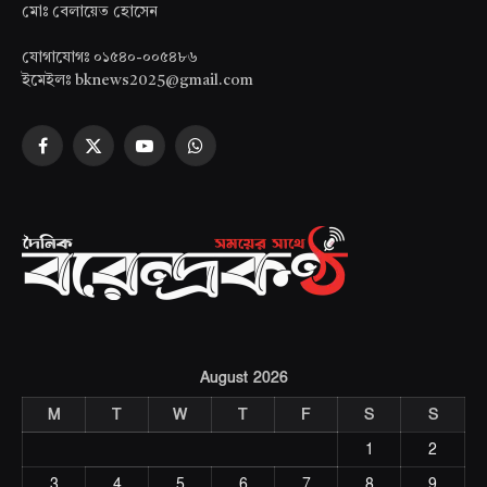
মোঃ বেলায়েত হোসেন
যোগাযোগঃ ০১৫৪০-০০৫৪৮৬
ইমেইলঃ bknews2025@gmail.com
Facebook
X
YouTube
WhatsApp
(Twitter)
August 2026
M
T
W
T
F
S
S
1
2
3
4
5
6
7
8
9