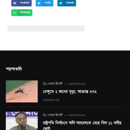
Facebook
Twitter
LinkedIn
WhatsApp
পছন্দগুলি
By
ডেস্ক রিপোর্ট
০৯/০৮/২০২৬
ডেঙ্গুতে ২ জনের মৃত্যু, আক্রান্ত ৬৭২
০৯/০৮/২০২৬
By
ডেস্ক রিপোর্ট
০৯/০৮/২০২৬
রাষ্ট্রপতি নির্বাচনে অলি আহমদকে বেছে নিল ১১ দলীয়
জোট