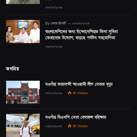
০৯/০৮/২০২৬
By
ডেস্ক রিপোর্ট
০৯/০৮/২০২৬
বাংলাদেশিদের জন্য ইন্দোনেশিয়ার ভিসা সুবিধা
ফেরানোর উদ্যোগ, বাড়ছে পর্যটন সহযোগিতা
০৯/০৮/২০২৬
জনপ্রিয়
নওগাঁয় কারাবন্দী আওয়ামী লীগ নেতার মৃত্যু
০৩/০১/২০২৬
1K
Views
নওগাঁয় বিএনপি নেতা বেদারুল বহিষ্কার
০৩/১২/২০২৫
1K
Views