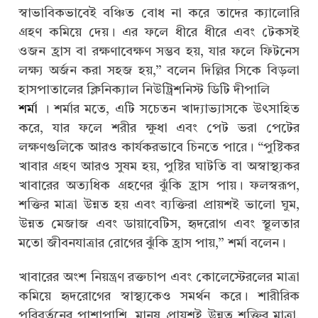
স্বাভাবিকভাবেই বঞ্চিত বোধ না করে তাদের ক্যালোরি
গ্রহণ কমিয়ে দেয়। এর ফলে ধীরে ধীরে এবং টেকসই
ওজন হ্রাস বা রক্ষণাবেক্ষণ সম্ভব হয়, যার ফলে ফিটনেস
লক্ষ্য অর্জন করা সহজ হয়,” বলেন দিল্লির সিকে বিড়লা
হাসপাতালের ক্লিনিক্যাল নিউট্রিশনিস্ট ডিটি দীপালি
শর্মা
। শর্মার মতে, এটি সচেতন খাদ্যাভ্যাসকে উৎসাহিত
করে, যার ফলে শরীর ক্ষুধা এবং পেট ভরা পেটের
লক্ষণগুলিকে আরও কার্যকরভাবে চিনতে পারে। “পুষ্টিকর
খাবার গ্রহণ আরও সুষম হয়, পুষ্টির ঘাটতি বা অস্বাস্থ্যকর
খাবারের অত্যধিক গ্রহণের ঝুঁকি হ্রাস পায়। ফলস্বরূপ,
শক্তির মাত্রা উন্নত হয় এবং ব্যক্তিরা প্রায়শই ভালো ঘুম,
উন্নত মেজাজ এবং ডায়াবেটিস, হৃদরোগ এবং স্থূলতার
মতো জীবনযাত্রার রোগের ঝুঁকি হ্রাস পায়,” শর্মা বলেন।
খাবারের অংশ নিয়ন্ত্রণ রক্তচাপ এবং কোলেস্টেরলের মাত্রা
কমিয়ে হৃদরোগের স্বাস্থ্যকেও সমর্থন করে। শারীরিক
পরিবর্তনের পাশাপাশি, মানুষ প্রায়শই উন্নত শক্তির মাত্রা,